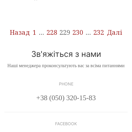
Навігація
Назад
1
…
228
229
230
…
232
Далі
записів
Зв'яжіться з нами
Наші менеджера проконсультують вас за всіма питаннями
PHONE
+38 (050) 320-15-83
FACEBOOK