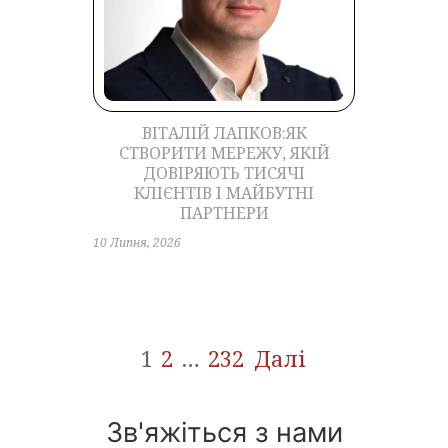
ВІТАЛІЙ ЛАПКОВ:ЯК
СТВОРИТИ МЕРЕЖУ, ЯКІЙ
ДОВІРЯЮТЬ ТИСЯЧІ
КЛІЄНТІВ І МАЙБУТНІ
ПАРТНЕРИ
10 Липня, 2026
Навігація
1
2
…
232
Далі
записів
Зв'яжіться з нами