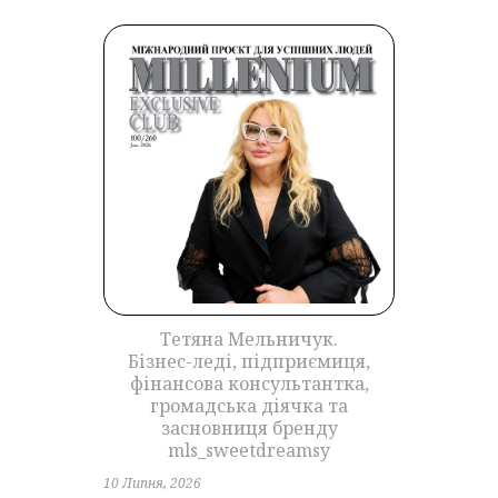
Тетяна Мельничук.
Бізнес-леді, підприємиця,
фінансова консультантка,
громадська діячка та
засновниця бренду
mls_sweetdreamsy
10 Липня, 2026