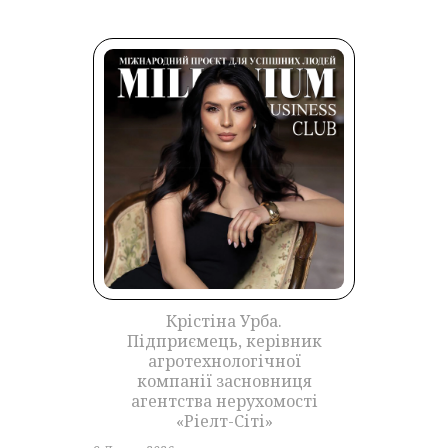
Крістіна Урба.
Підприємець, керівник
агротехнологічної
компанії засновниця
агентства нерухомості
«Ріелт-Сіті»