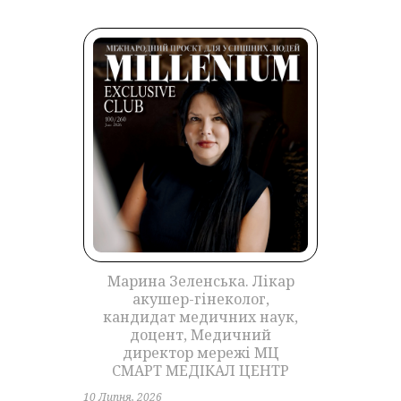
Марина Зеленська. Лікар
акушер-гінеколог,
кандидат медичних наук,
доцент, Медичний
директор мережі МЦ
СМАРТ МЕДІКАЛ ЦЕНТР
10 Липня, 2026