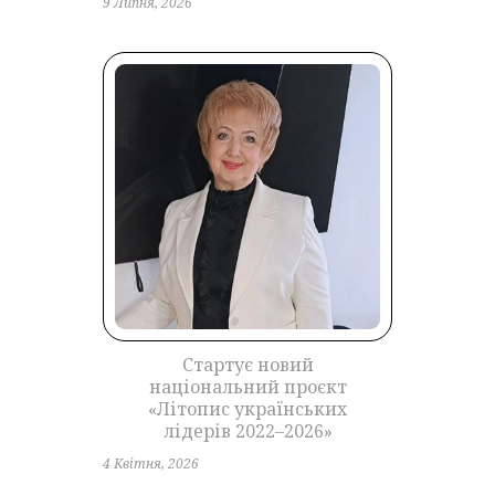
9 Липня, 2026
Стартує новий
національний проєкт
«Літопис українських
лідерів 2022–2026»
4 Квітня, 2026