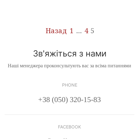
Навігація
Назад
1
…
4
5
записів
Зв'яжіться з нами
Наші менеджера проконсультують вас за всіма питаннями
PHONE
+38 (050) 320-15-83
FACEBOOK