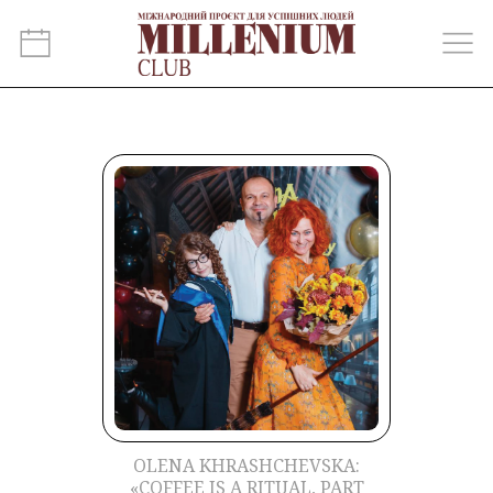
OLENA KHRASHCHEVSKA:
«COFFEE IS A RITUAL, PART