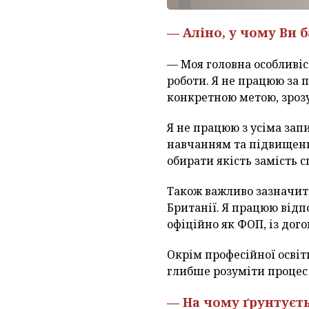
— Аліно, у чому Ви 
— Моя головна особливіс
роботи. Я не працюю за 
конкретною метою, зроз
Я не працюю з усіма за
навчанням та підвищенн
обирати якість замість с
Також важливо зазначити
Британії. Я працюю відп
офіційно як ФОП, із дог
Окрім професійної освіт
глибше розуміти процес 
— На чому ґрунтуєть