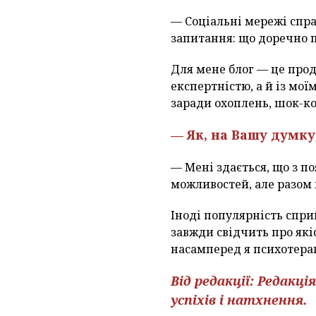
— Соціальні мережі спра
запитання: що доречно п
Для мене блог — це про
експертністю, а й із мо
заради охоплень, шок-ко
— Як, на Вашу думку
— Мені здається, що з п
можливостей, але разом 
Іноді популярність спри
завжди свідчить про які
насамперед я психотерап
Від редакції: Редакц
успіхів і натхнення.