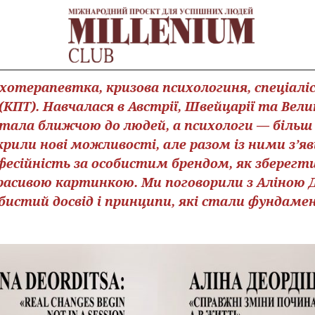
хотерапевтка, кризова психологиня, спеціалі
 (КПТ). Навчалася в Австрії, Швейцарії та Вели
 стала ближчою до людей, а психологи — більш
крили нові можливості, але разом із ними з’яв
есійність за особистим брендом, як зберегт
расивою картинкою. Ми поговорили з Аліною Д
обистий досвід і принципи, які стали фундаме