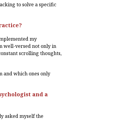
acking to solve a specific
ractice?
 complemented my
m well-versed not only in
constant scrolling thoughts,
m and which ones only
sychologist and a
ly asked myself the