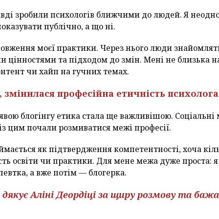
вді зробили психологів ближчими до людей. Я неодно
оказувати публічно, а що ні.
довження моєї практики. Через нього люди знайомлят
їми цінностями та підходом до змін. Мені не близька 
нтент чи хайп на гучних темах.
, змінилася професійна етичність психолога
оявою блогінгу етика стала ще важливішою. Соціальні
із цим почали розмиватися межі професії.
ймається як підтвердження компетентності, хоча кіл
сть освіти чи практики. Для мене межа дуже проста: 
евтка, а вже потім — блогерка.
ія дякує Аліні Деордіці за щиру розмову та баж