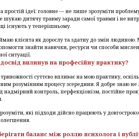
на простій ідеї: головне — не лише зрозуміти проблем
е шукаю дитячу травму заради самої травми і не вит
щі існують у теперішньому.
ймаю клієнта як дорослу та здатну до змін людиною.
допомогти знайти навички, ресурси чи способи мислен
ої ситуації.
 досвід вплинув на професійну практику?
тривожності суттєво впливає на мою практику, оскіл
ним розумінням процесу зсередини. Я добре знаю не 
під надмірний контроль, перфекціонізм, постійне пр
.
розуміти, які підходи дійсно працюють у довгостроков
полегшення.
берігати баланс між роллю психолога і публі