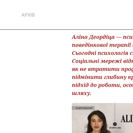
АРХІВ
Аліна Деордіца — пси
поведінкової терапії
Сьогодні психологія
Соціальні мережі від
як не втратити проф
підмінити глибину к
підхід до роботи, ос
шляху.