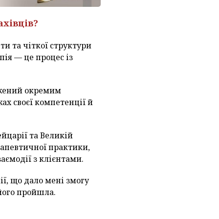
ахівців?
ти та чіткої структури
ія — це процес із
джений окремим
ах своєї компетенції й
йцарії та Великій
рапевтичної практики,
аємодії з клієнтами.
ії, що дало мені змогу
 його пройшла.