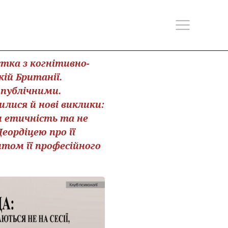
стка з когнітивно-
кій Британії.
 публічними.
илися й нові виклики:
и етичність та не
еордіцею про її
нтом її професійного