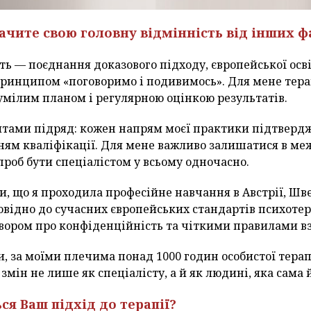
бачите свою головну відмінність від інших ф
ть — поєднання доказового підходу, європейської осві
принципом «поговоримо і подивимось». Для мене терап
умілим планом і регулярною оцінкою результатів.
питами підряд: кожен напрям моєї практики підтвер
ям кваліфікації. Для мене важливо залишатися в меж
проб бути спеціалістом у всьому одночасно.
, що я проходила професійне навчання в Австрії, Шве
овідно до сучасних європейських стандартів психоте
овором про конфіденційність та чіткими правилами вз
и, за моїми плечима понад 1000 годин особистої терап
змін не лише як спеціалісту, а й як людині, яка сама
ся Ваш підхід до терапії?