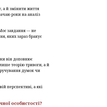
у, а й змінити життя
рачаю роки на аналіз
 Моє завдання — не
ня, яких зараз бракує
ьки він доповнює
лише теорію тривоги, а й
окручування думок чи
ій перспективі, а які
чної особистості?