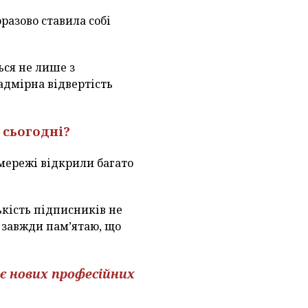
разово ставила собі
ься не лише з
надмірна відвертість
 сьогодні?
 мережі відкрили багато
ькість підписників не
я завжди пам’ятаю, що
ає нових професійних