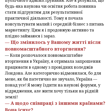
публічного адміністрування. Але я розуміла, що
будь-яка наукова чи освітня робота повинна
стати підґрунтям для результативної
практичної діяльності. Тому я почала
консультувати малий і середній бізнес з питань
маркетингу. Цим я і продовжую активно та
плідно займаюся і зараз.
— Що змінилось у Вашому житті після
повномасштабного вторгнення?
— Коли розпочалося повномасштабне
вторгнення в Україну, я отримала запрошення
працювати в одному з провідних коледжів
Лондона. Але категорично відмовилася, бо для
мене, як би патетично не звучало, Україна —
понад усе! Я можу їздити на наукові форуми, у
відрядження, але жити хочу тільки на рідній
землі!
— А щодо співпраці з іншими країнами?
Вона існує?