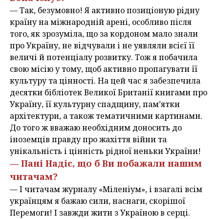
— Так, безумовно! Я активно позиціоную рідну
країну на міжнародній арені, особливо після
того, як зрозуміла, що за кордоном мало знали
про Україну, не відчували і не уявляли всієї її
величі й потенціалу розвитку. Тож я побачила
свою місію у тому, щоб активно пропагувати її
культуру та цінності. На цей час я забезпечила
десятки бібліотек Великої Британії книгами про
Україну, її культурну спадщину, пам’ятки
архітектури, а також тематичними картинами.
До того ж вважаю необхідним доносить до
іноземців правду про жахіття війни та
унікальність і цінність рідної неньки України!
— Пані Надіє, що б Ви побажали нашим
читачам?
— І читачам журналу «Міленіум», і взагалі всім
українцям я бажаю сили, наснаги, скорішої
Перемоги! І завжди жити з Україною в серці.