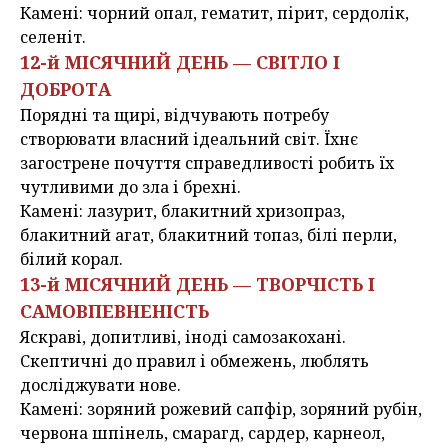
Камені: чорний опал, гематит, пірит, сердолік,
селеніт.
12-й МІСЯЧНИЙ ДЕНЬ — СВІТЛО І
ДОБРОТА
Порядні та щирі, відчувають потребу
створювати власний ідеальний світ. Їхнє
загострене почуття справедливості робить їх
чутливими до зла і брехні.
Камені: лазурит, блакитний хризопраз,
блакитний агат, блакитний топаз, білі перли,
білий корал.
13-й МІСЯЧНИЙ ДЕНЬ — ТВОРЧІСТЬ І
САМОВПЕВНЕНІСТЬ
Яскраві, допитливі, іноді самозакохані.
Скептичні до правил і обмежень, люблять
досліджувати нове.
Камені: зоряний рожевий сапфір, зоряний рубін,
червона шпінель, смарагд, сардер, карнеол,