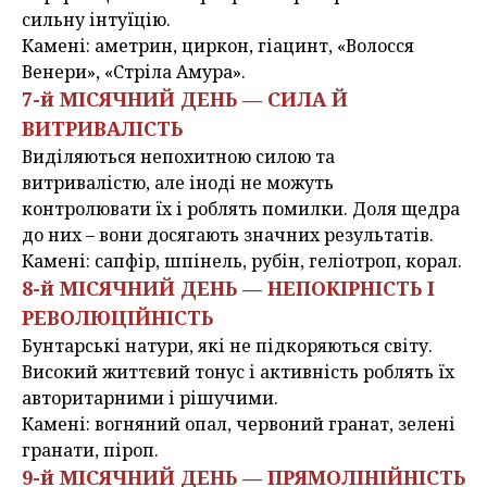
сильну інтуїцію.
Камені: аметрин, циркон, гіацинт, «Волосся
Венери», «Стріла Амура».
7-й МІСЯЧНИЙ ДЕНЬ — СИЛА Й
ВИТРИВАЛІСТЬ
Виділяються непохитною силою та
витривалістю, але іноді не можуть
контролювати їх і роблять помилки. Доля щедра
до них – вони досягають значних результатів.
Камені: сапфір, шпінель, рубін, геліотроп, корал.
8-й МІСЯЧНИЙ ДЕНЬ — НЕПОКІРНІСТЬ І
РЕВОЛЮЦІЙНІСТЬ
Бунтарські натури, які не підкоряються світу.
Високий життєвий тонус і активність роблять їх
авторитарними і рішучими.
Камені: вогняний опал, червоний гранат, зелені
гранати, піроп.
9-й МІСЯЧНИЙ ДЕНЬ — ПРЯМОЛІНІЙНІСТЬ