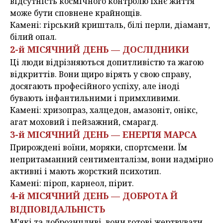
відсутність космічного контролю їхнє життя
може бути сповнене крайнощів.
Камені: гірський кришталь, білі перли, діамант,
білий опал.
2-й МІСЯЧНИЙ ДЕНЬ — ДОСЛІДНИКИ
Ці люди відрізняються допитливістю та жагою
відкриттів. Вони щиро вірять у свою справу,
досягають професійного успіху, але іноді
бувають інфантильними і примхливими.
Камені: хризопраз, халцедон, амазоніт, онікс,
агат моховий і пейзажний, смарагд.
3-й МІСЯЧНИЙ ДЕНЬ — ЕНЕРГІЯ МАРСА
Прирождені воїни, моряки, спортсмени. Їм
непритаманний сентименталізм, вони надмірно
активні і мають жорсткий психотип.
Камені: піроп, карнеол, пірит.
4-й МІСЯЧНИЙ ДЕНЬ — ДОБРОТА Й
ВІДПОВІДАЛЬНІСТЬ
М’які та доброзичливі, вони готові жертвувати