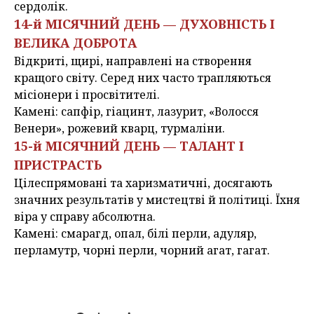
сердолік.
14-й МІСЯЧНИЙ ДЕНЬ — ДУХОВНІСТЬ І
ВЕЛИКА ДОБРОТА
Відкриті, щирі, направлені на створення
кращого світу. Серед них часто трапляються
місіонери і просвітителі.
Камені: сапфір, гіацинт, лазурит, «Волосся
Венери», рожевий кварц, турмаліни.
15-й МІСЯЧНИЙ ДЕНЬ — ТАЛАНТ І
ПРИСТРАСТЬ
Цілеспрямовані та харизматичні, досягають
значних результатів у мистецтві й політиці. Їхня
віра у справу абсолютна.
Камені: смарагд, опал, білі перли, адуляр,
перламутр, чорні перли, чорний агат, гагат.