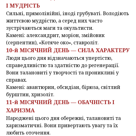
І МУДРІСТЬ
Сильні, прямолінійні, іноді грубуваті. Володіють
життєвою мудрістю, а серед них часто
зустрічаються маги та окультисти.
Камені: александрит, моріон, змійовик
(серпентин), «Котяче око», ставроліт.
10-й МІСЯЧНИЙ ДЕНЬ — СИЛА ХАРАКТЕРУ
Люди цього дня відзначаються упертістю,
справедливістю та здатністю до регенерації.
Вони талановиті у творчості та проникливі у
справах.
Камені: авантюрин, обсидіан, бірюза, світлий
бурштин, хризоліт.
11-й МІСЯЧНИЙ ДЕНЬ — ОБАЧНІСТЬ І
ХАРИЗМА
Народжені цього дня обережні, талановиті та
харизматичні. Вони привертають увагу та їх
любить оточення.