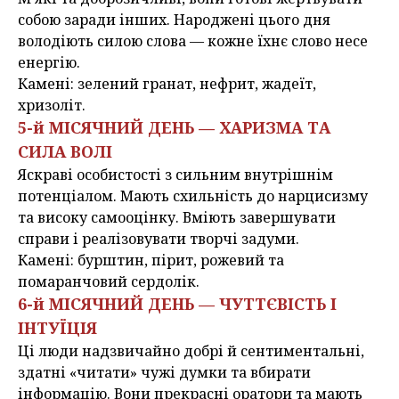
собою заради інших. Народжені цього дня
володіють силою слова — кожне їхнє слово несе
енергію.
Камені: зелений гранат, нефрит, жадеїт,
хризоліт.
5-й МІСЯЧНИЙ ДЕНЬ — ХАРИЗМА ТА
СИЛА ВОЛІ
Яскраві особистості з сильним внутрішнім
потенціалом. Мають схильність до нарцисизму
та високу самооцінку. Вміють завершувати
справи і реалізовувати творчі задуми.
Камені: бурштин, пірит, рожевий та
помаранчовий сердолік.
6-й МІСЯЧНИЙ ДЕНЬ — ЧУТТЄВІСТЬ І
ІНТУЇЦІЯ
Ці люди надзвичайно добрі й сентиментальні,
здатні «читати» чужі думки та вбирати
інформацію. Вони прекрасні оратори та мають