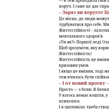
— я теж проходила свій 
поруч. І саме це дає спр
– Зараз ви керуєте 
Це місце, де люди можут
турбуватися про себе. М
Життєстійкості – пілотн
ментального здоров’я
«Ти як?» Першої леді Ол
Щоб зрозуміти, яку кори
Життєстійкість!
Життєстійкість це вмінн
кризових умов.
І якщо це вміння, тоді 
теж вчилась бути скійко
– І от новий проєкт
Просто — з болю. Я бачи
У когось немає коштів, 
психолога.
І я зрозуміла: треба ств