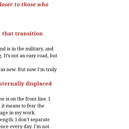
closer to those who
 that transition
d is in the military, and
. It’s not an easy road, but
was new. But now I’m truly
internally displaced
 is on the front line. I
 it means to fear the
ntage in my work.
rength. I don’t separate
ience every day. I’m not