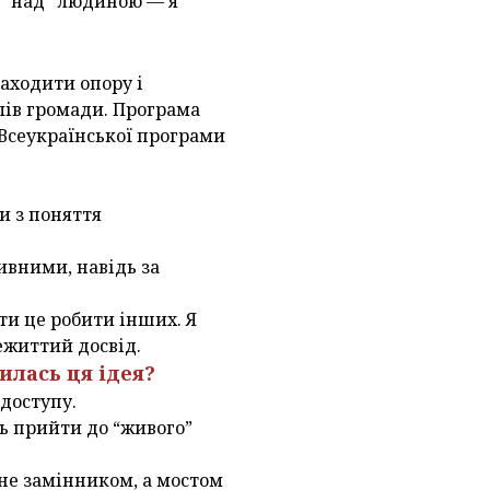
е “над” людиною — я
находити опору і
лів громади. Програма
 Всеукраїнської програми
и з поняття
ивними, навідь за
ти це робити інших. Я
ежиттий досвід.
илась ця ідея?
 доступу.
сь прийти до “живого”
е не замінником, а мостом