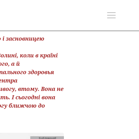
 і засновницею
лині, коли в країні
го, а й
тального здоровья
центра
вогу, втому. Вона не
ь. І сьогодні вона
огу ближчою до