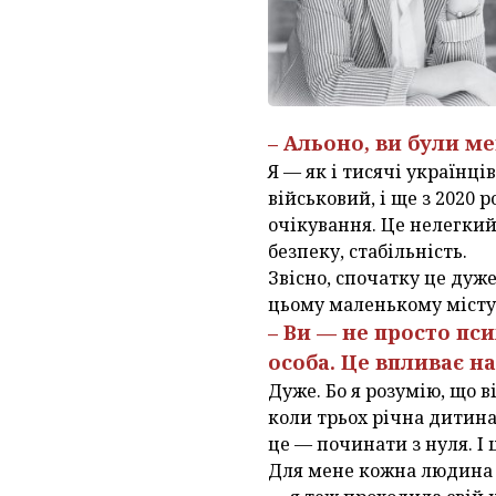
– Альоно, ви були м
Я — як і тисячі українці
військовий, і ще з 2020
очікування. Це нелегкий
безпеку, стабільність.
Звісно, спочатку це дуж
цьому маленькому місту
– Ви — не просто пс
особа. Це впливає н
Дуже. Бо я розумію, що в
коли трьох річна дитина 
це — починати з нуля. І 
Для мене кожна людина — 