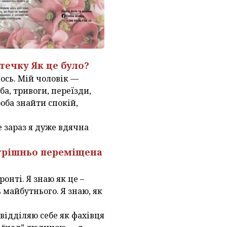
течку Як це було?
лось. Мій чоловік —
а, тривоги, переїзди,
оба знайти спокій,
е зараз я дуже вдячна
утрішньо переміщена
ронті. Я знаю як це –
 майбутнього. Я знаю, як
 відділяю себе як фахівця