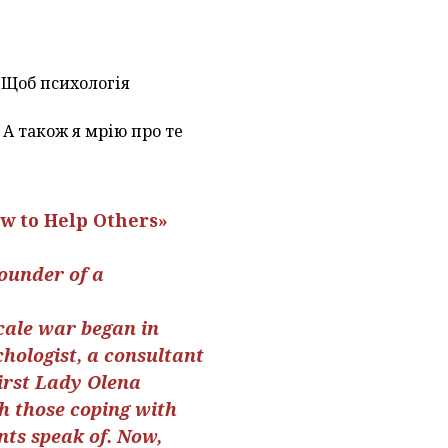
 Щоб психологія
. А також я мрію про те
w to Help Others»
ounder of a
cale war began in
chologist, a consultant
irst Lady Olena
h those coping with
nts speak of. Now,