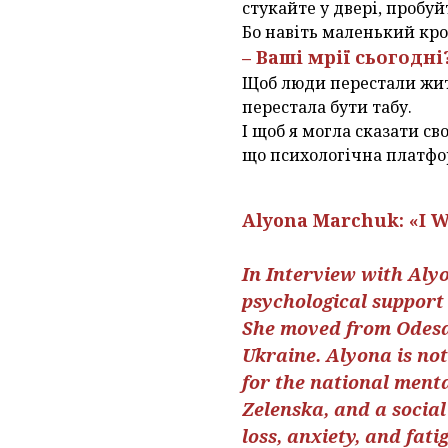
стукайте у двері, пробуй
Бо навіть маленький кро
– Ваші мрії сьогодні
Щоб люди перестали жити
перестала бути табу.
І щоб я могла сказати св
що психологічна платфо
Alyona Marchuk: «I W
Іn Interview with Aly
psychological support
She moved from Odesa 
Ukraine. Alyona is not
for the national ment
Zelenska, and a social
loss, anxiety, and fat