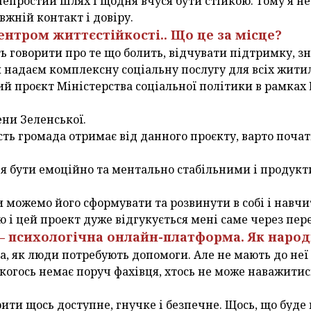
непростий шлях і щодня вчуся бути стійкою. Тому я н
авжній контакт і довіру.
Центром життєстійкості.. Що це за місце?
ь говорити про те що болить, відчувати підтримку, з
и надаєм комплексну соціальну послугу для всіх жити
ий проєкт Міністерства соціальної політики в рамках
ени Зеленської.
сть громада отримає від данного проєкту, варто почат
я бути емоційно та ментально стабільними і продукт
ми можемо його сформувати та розвинути в собі і навчи
ю і цей проект дуже відгукується мені саме через пер
 — психологічна онлайн-платформа. Як народ
ла, як люди потребують допомоги. Але не мають до неї
у когось немає поруч фахівця, хтось не може наважити
орити щось доступне, гнучке і безпечне. Щось, що буд