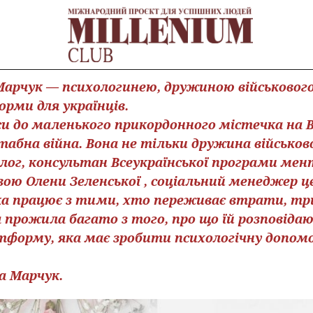
Марчук — психологинею, дружиною військового
рми для українців.
си до маленького прикордонного містечка на Во
бна війна. Вона не тільки дружина військово
ог, консультан Всеукраїнської програми мен
вою Олени Зеленської , соціальний менеджер 
а працює з тими, хто переживає втрати, три
 прожила багато з того, про що їй розповідают
форму, яка має зробити психологічну допом
а Марчук.