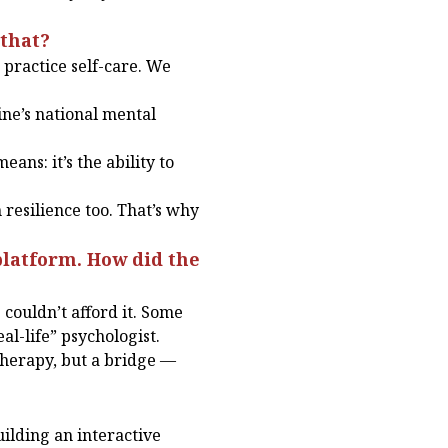
 that?
d practice self-care. We
ine’s national mental
ns: it’s the ability to
n resilience too. That’s why
platform. How did the
 couldn’t afford it. Some
al-life” psychologist.
therapy, but a bridge —
ilding an interactive