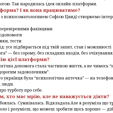
гою. Так народилась ідея онлайн-платформи.
тформа? І як вона працюватиме?
 з психосоматологинею Софією Цвид) створюємо інтер
з перевіреними фахівцями
модопомоги
ики, тести
д: усе підбирається під твій запит, стан і можливості
а” — без сорому, без складних входів, без очікування
сію цієї платформи?
огічна допомога стала частиною життя, а не чимось “
дорогим задоволенням”.
 українця була “психологічна аптечка” — на телефоні, 
, люди.
ро турботу про себе.
им, хто має мрію, але не наважується діяти?
боялась. Сумнівалась. Відкладала.Але я розуміла що т
оло і розумієш, що можеш зробити щось хороше — дій