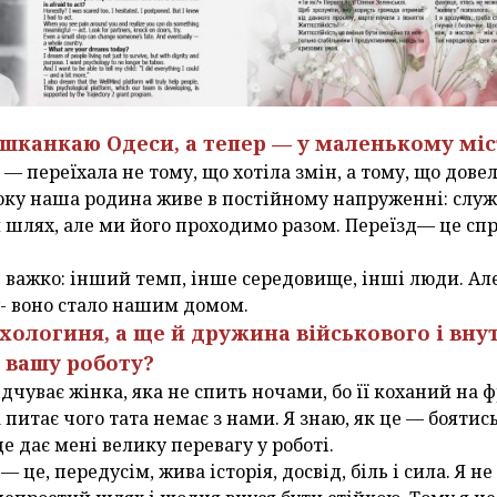
ешканкаю Одеси, а тепер — у маленькому міс
в — переїхала не тому, що хотіла змін, а тому, що дове
 року наша родина живе в постійному напруженні: служб
 шлях, але ми його проходимо разом. Переїзд— це спр
е важко: інший темп, інше середовище, інші люди. Ал
- воно стало нашим домом.
ихологиня, а ще й дружина військового і вн
а вашу роботу?
ідчуває жінка, яка не спить ночами, бо її коханий на ф
питає чого тата немає з нами. Я знаю, як це — боятись
це дає мені велику перевагу у роботі.
це, передусім, жива історія, досвід, біль і сила. Я не