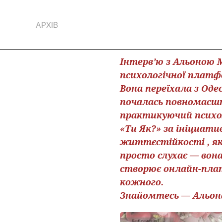
АРХІВ
Інтерв’ю з Альоною 
психологічної платфо
Вона переїхала з Оде
почалась повномасшта
практикуючий психол
«Ти Як?» за ініциати
життєстійкості , як
просто слухає — вона
створює онлайн-плат
кожного.
Знайомтесь — Альон