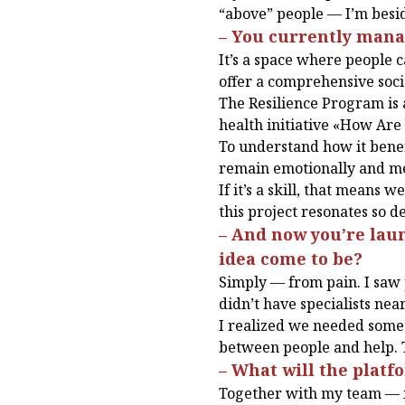
“above” people — I’m besid
– You currently manag
It’s a space where people c
offer a comprehensive soci
The Resilience Program is a
health initiative «How Are
To understand how it benef
remain emotionally and men
If it’s a skill, that means 
this project resonates so 
– And now you’re lau
idea come to be?
Simply — from pain. I saw p
didn’t have specialists nea
I realized we needed somet
between people and help. T
– What will the platf
Together with my team — i