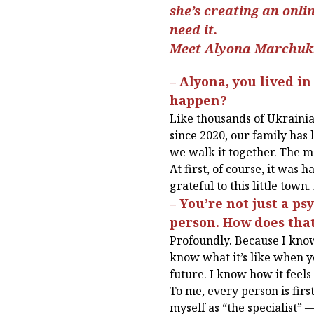
she’s creating an onli
need it.
Meet Alyona Marchuk
– Alyona, you lived i
happen?
Like thousands of Ukrainia
since 2020, our family has l
we walk it together. The mo
At first, of course, it was
grateful to this little town
– You’re not just a p
person. How does tha
Profoundly. Because I know 
know what it’s like when y
future. I know how it feel
To me, every person is firs
myself as “the specialist” 