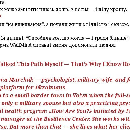
те.
к може змінити чиюсь долю. А потім — і цілу країну.
?
 “на виживання”, а почали жити з гідністю і сенсом.
оїй дитині: “Я зробила все, що могла — і трохи більше”
рма WellMind справді зможе допомогати людям.
alked This Path Myself — That’s Why I Know Ho
ona Marchuk — psychologist, military wife, and f
 platform for Ukrainians.
to a small border town in Volyn when the full-s
 only a military spouse but also a practicing psy
al health program «How Are You?» initiated by F
 manager at the Resilience Center. She works wit
igue. But more than that — she lives what her clie