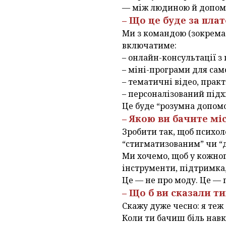
— між людиною й допомо
– Що це буде за пла
Ми з командою (зокрема
включатиме:
– онлайн-консультації 
– міні-програми для са
– тематичні відео, практ
– персоналізований підхі
Це буде “розумна допомог
– Якою ви бачите мі
Зробити так, щоб психол
“стигматизованим” чи “
Ми хочемо, щоб у кожного
інструменти, підтримка
Це — не про моду. Це — п
– Що б ви сказали т
Скажу дуже чесно: я теж 
Коли ти бачиш біль навк