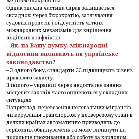
жертвою шахрайства.
Однак значна частина справ залишається
складною через бюрократію, затягування
судових процесів і відсутність чітких
міжнародних механізмів для вирішення
подібних конфліктів.
– Як, на Вашу думку, міжнародні
відносини впливають на українське
законодавство?
– З одного боку, стандарти ЄС підвищують рівень
правового захисту.
З іншого – українці через недостатнє знання
місцевих законів часто опиняються у складних
ситуаціях.
Наприклад, перевезення нелегальних мігрантів
чи керування транспортом у нетверезому стані в
деяких країнах автоматично призводить до
серйозних обвинувачень та може вплинути на
подальше проживання або роботу за кордоном.