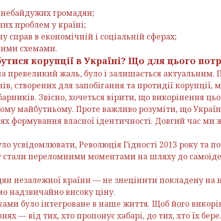
 небайдужих громадян;
их проблем у країні;
ну справ в економічній і соціальній сферах;
ними схемами.
бутися корупції в Україні? Що для цього пот
на превеликий жаль, було і залишається актуальним. 
в, створених для запобігання та протидії корупції, 
арників. Звісно, хочеться вірити, що викорінення цьо
му майбутньому. Проте важливо розуміти, що Україна
ях формування власної ідентичності. Довгий час ми
уло усвідомлювати, Революція Гідності 2013 року та 
у стали переломними моментами на шляху до самоіде
дян незалежної країни — не знецінити покладену на н
мо надзвичайно високу ціну.
ками було інтегроване в наше життя. Щоб його викорі
нях — від тих, хто пропонує хабарі, до тих, хто їх бере