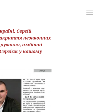
раїні. Сергій
 закриття незаконних
арування, амбітні
Сергієм у нашому