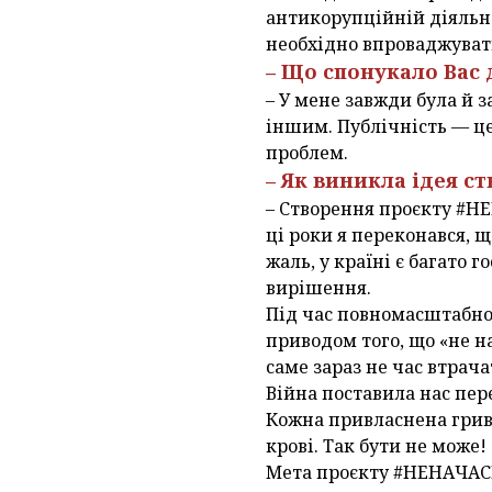
антикорупційній діяльно
необхідно впроваджувати
– Що спонукало Вас 
– У мене завжди була й 
іншим. Публічність — це
проблем.
– Як виникла ідея с
– Створення проєкту #НЕ
ці роки я переконався, 
жаль, у країні є багато 
вирішення.
Під час повномасштабно
приводом того, що «не на
саме зараз не час втрач
Війна поставила нас пер
Кожна привласнена гривн
крові. Так бути не може!
Мета проєкту #НЕНАЧАСІ