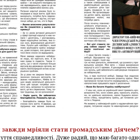
Ви завжди мріяли стати громадським діячем?
чуття справедливості. Дуже радий, що маю багато одно