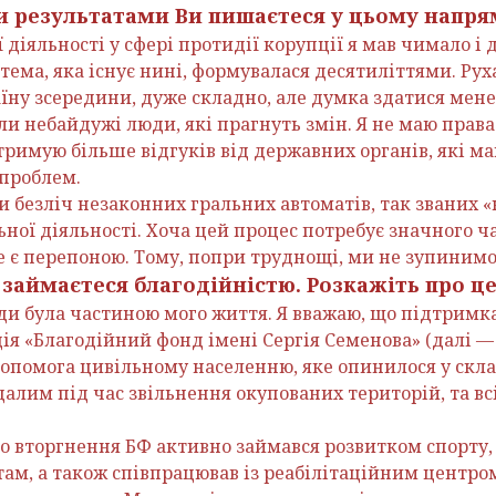
и результатами Ви пишаєтеся у цьому напря
ї діяльності у сфері протидії корупції я мав чимало і 
ема, яка існує нині, формувалася десятиліттями. Рух
ну зсередини, дуже складно, але думка здатися мене 
 небайдужі люди, які прагнуть змін. Я не маю права 
тримую більше відгуків від державних органів, які м
проблем.
и безліч незаконних гральних автоматів, так званих 
ної діяльності. Хоча цей процес потребує значного ч
е є перепоною. Тому, попри труднощі, ми не зупинимо
 займаєтеся благодійністю. Розкажіть про це
жди була частиною мого життя. Я вважаю, що підтримк
ія «Благодійний фонд імені Сергія Семенова» (далі — Б
опомога цивільному населенню, яке опинилося у скл
алим під час звільнення окупованих територій, та всі
 вторгнення БФ активно займався розвитком спорту,
ам, а також співпрацював із реабілітаційним центром