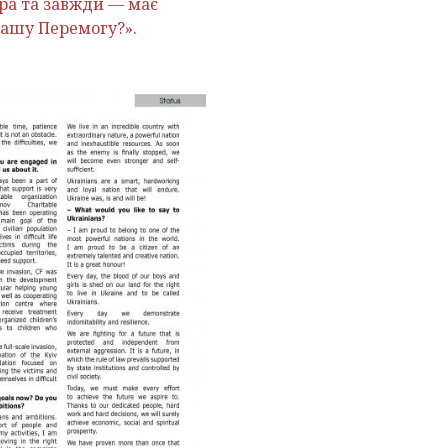
тра та завжди — має
нашу Перемогу?».