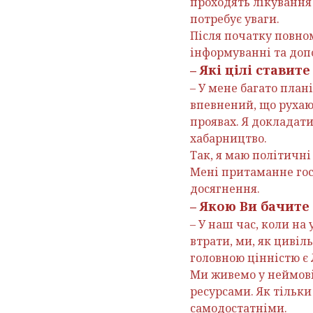
проходять лікування 
потребує уваги.
Після початку повном
інформуванні та доп
– Які цілі ставит
– У мене багато план
впевнений, що рухаюс
проявах. Я докладат
хабарництво.
Так, я маю політичні
Мені притаманне гос
досягнення.
– Якою Ви бачите
– У наш час, коли на
втрати, ми, як цивіл
головною цінністю є
Ми живемо у неймов
ресурсами. Як тільк
самодостатніми.