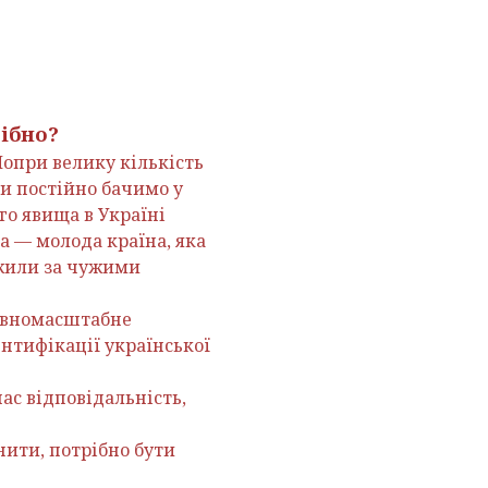
рібно?
Попри велику кількість
ми постійно бачимо у
го явища в Україні
 — молода країна, яка
 жили за чужими
повномасштабне
нтифікації української
ас відповідальність,
нити, потрібно бути
.