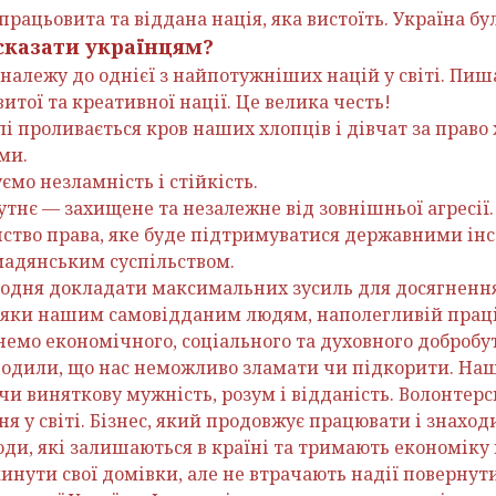
рацьовита та віддана нація, яка вистоїть. Україна була
 сказати українцям?
 належу до однієї з найпотужніших націй у світі. П
тої та креативної нації. Це велика честь!
 проливається кров наших хлопців і дівчат за право 
ми.
мо незламність і стійкість.
тнє — захищене та незалежне від зовнішньої агресії.
ство права, яке буде підтримуватися державними ін
адянським суспільством.
одня докладати максимальних зусиль для досягнення
вдяки нашим самовідданим людям, наполегливій прац
немо економічного, соціального та духовного добробут
одили, що нас неможливо зламати чи підкорити. Наш
и виняткову мужність, розум і відданість. Волонтерс
ня у світі. Бізнес, який продовжує працювати і знаходи
юди, які залишаються в країні та тримають економіку 
нути свої домівки, але не втрачають надії повернути