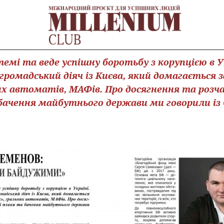
темі та веде успішну боротьбу з корупцією в Ук
ромадський діяч із Києва, який домагається
их автоматів, МАФів. Про досягнення та розч
бачення майбутнього держави ми говорили із 