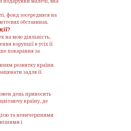
и подарунки малечі, яка
ті, фонд зосередився на
иттєвих обставинах.
ції?
ук на мою діяльність,
ня корупції в усіх її
іше покарання за
енням розвитку країни.
рацювати задля її
 кожен день приносить
цвітаючу країну, де
цією та невичерпними
ьнішими і