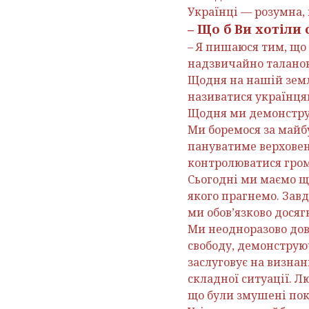
Українці — розумна, п
– Що б Ви хотіли
– Я пишаюся тим, що
надзвичайно таланови
Щодня на нашій землі
називатися українця
Щодня ми демонструє
Ми боремося за майбу
пануватиме верховен
контролюватися гром
Сьогодні ми маємо щ
якого прагнемо. За
ми обов’язково досяг
Ми неодноразово дов
свободу, демонструюч
заслуговує на визнан
складної ситуації. Л
що були змушені поки