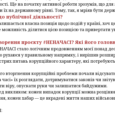
сті. Ще на початку активної роботи зрозумів, що для 
 їх на державному рівні. Тому, так, я мріяв бути дер
до публічної діяльності?
залишається власна позиція щодо подій у країні, хоч ц
 можливість ділитися цією позицією та привертати у
творення проєкту #НЕНАЧАСІ? Які його голов
НАЧАСІ стало логічним продовженням моєї понад деся
що рухаюся у правильному напрямку, і вирішив розши
гострих питань корупційного характеру, які потребуют
го вторгнення корупційні проблеми почали відсувати
 часі» їх розглядати, дотримуватися законів чи звітув
ати віру, опускати руки чи залишатися байдужими.
ед викликом: кожен випадок корупції можна розцінюв
я, кожен хабар — це вкрадені життя наших військови
: