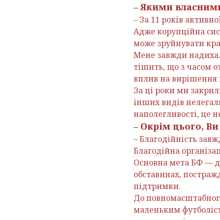
– Якими власним
– За 11 років активно
Адже корупційна сист
може зруйнувати краї
Мене завжди надихали
тішить, що з часом о
вплив на вирішення 
За ці роки ми закрил
інших видів нелегаль
наполегливості, це н
– Окрім цього, Ви
– Благодійність зав
Благодійна організац
Основна мета БФ — д
обставинах, постражд
підтримки.
До повномасштабного
маленьким футболіст