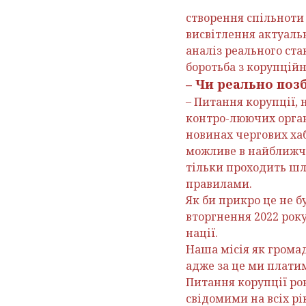
створення спільноти
висвітлення актуальн
аналіз реального ста
боротьба з корупцій
– Чи реально поз
– Питання корупції, 
контро-люючих органі
новинах чергових хаб
можливе в найближчо
тільки проходить шл
правилами.
Як би прикро це не б
вторгнення 2022 рок
нації.
Наша місія як грома
адже за це ми плати
Питання корупції ро
свідомими на всіх рів