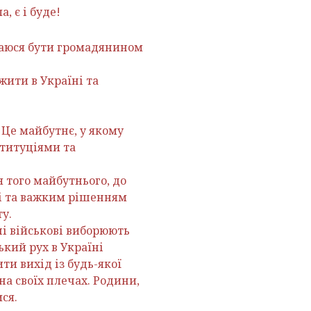
, є і буде!
ишаюся бути громадянином
жити в Україні та
 Це майбутнє, у якому
ституціями та
 того майбутнього, до
і та важким рішенням
у.
і військові виборюють
ький рух в Україні
ти вихід із будь-якої
на своїх плечах. Родини,
ся.