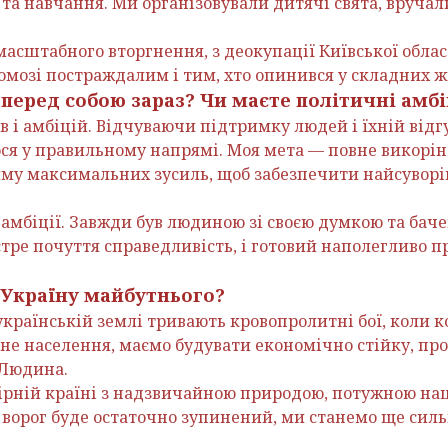
та навчання. Ми організовували дитячі свята, вручал
асштабного вторгнення, з деокупації Київської облас
омозі постраждалим і тим, хто опинився у складних ж
е перед собою зараз? Чи маєте політичні амбі
ів і амбіцій. Відчуваючи підтримку людей і їхній відг
я у правильному напрямі. Моя мета — повне викорінен
иму максимальних зусиль, щоб забезпечити найсувор
 амбіції. Завжди був людиною зі своєю думкою та бач
тре почуття справедливість, і готовий наполегливо п
 Україну майбутнього?
 українській землі тривають кровопролитні бої, коли
ьне населення, маємо будувати економічно стійку, про
 Людина.
ірній країні з надзвичайною природою, потужною на
и ворог буде остаточно зупинений, ми станемо ще сил