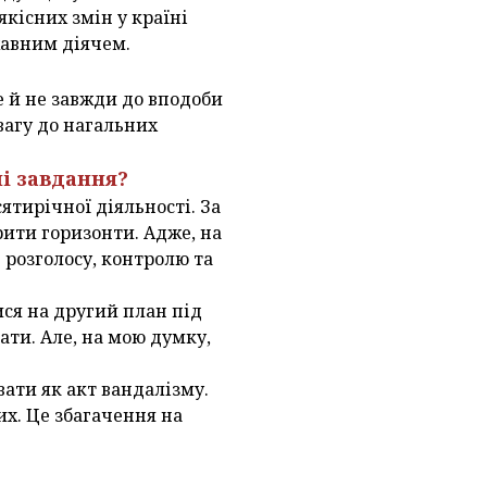
якісних змін у країні
жавним діячем.
е й не завжди до вподоби
вагу до нагальних
ні завдання?
тирічної діяльності. За
рити горизонти. Адже, на
ь розголосу, контролю та
ся на другий план під
ати. Але, на мою думку,
ати як акт вандалізму.
х. Це збагачення на