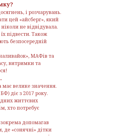
мку?
досягнень, і розчарувань.
ати цей «айсберг», який
ніколи не відвідувала.
їх підвести. Також
ають безпосередній
«наливайок», МАФів та
асу, витримки та
ся!
.
а має велике значення.
Ф) діє з 2017 року.
адних життєвих
м, хто потребує
 зокрема допомагав
, де «сонячні» дітки