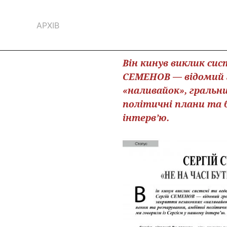
АРХІВ
Він кинув виклик сис
СЕМЕНОВ — відомий г
«наливайок», гральн
політичні плани та 
інтерв’ю.