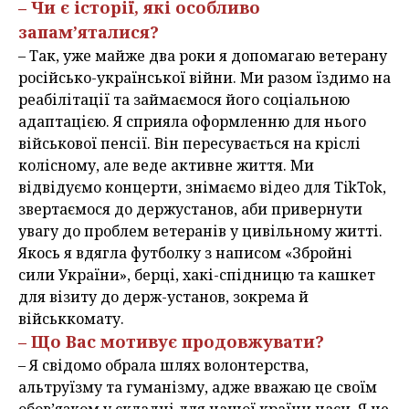
– Чи є історії, які особливо
запам’яталися?
– Так, уже майже два роки я допомагаю ветерану
російсько-української війни. Ми разом їздимо на
реабілітації та займаємося його соціальною
адаптацією. Я сприяла оформленню для нього
військової пенсії. Він пересувається на кріслі
колісному, але веде активне життя. Ми
відвідуємо концерти, знімаємо відео для TikTok,
звертаємося до держустанов, аби привернути
увагу до проблем ветеранів у цивільному житті.
Якось я вдягла футболку з написом «Збройні
сили України», берці, хакі-спідницю та кашкет
для візиту до держ-установ, зокрема й
військкомату.
– Що Вас мотивує продовжувати?
– Я свідомо обрала шлях волонтерства,
альтруїзму та гуманізму, адже вважаю це своїм