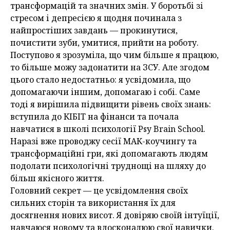
трансформацій та значних змін. У боротьбі зi
стресом і депресією я щодня починала з
найпростіших завдань — прокинутися,
почистити зуби, умитися, прийти на роботу.
Поступово я зрозуміла, що чим більше я працюю,
то більше можу задонатити на ЗСУ. Але згодом
цього стало недостатньо: я усвідомила, що
допомагаючи іншим, допомагаю і собі. Саме
тоді я вирішила підвищити рівень своїх знань:
вступила до КІБІТ на фінанси та почала
навчатися в школі психології Psy Brain School.
Наразі вже проводжу сесії МАК-коучингу та
трансформаційні гри, які допомагають людям
подолати психологічні труднощі на шляху до
більш якісного життя.
Головний секрет — це усвідомлення своїх
сильних сторін та використання їх для
досягнення нових висот. Я довіряю своїй інтуїції,
навчаюся новому та вдосконалюю свої навички.