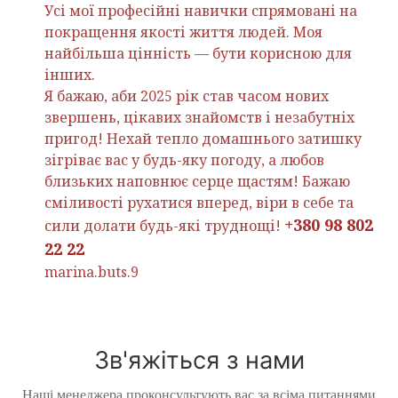
Усі мої професійні навички спрямовані на
покращення якості життя людей. Моя
найбільша цінність — бути корисною для
інших.
Я бажаю, аби 2025 рік став часом нових
звершень, цікавих знайомств і незабутніх
пригод! Нехай тепло домашнього затишку
зігріває вас у будь-яку погоду, а любов
близьких наповнює серце щастям! Бажаю
сміливості рухатися вперед, віри в себе та
+380 98 802
сили долати будь-які труднощі!
22 22
marina.buts.9
Зв'яжіться з нами
Наші менеджера проконсультують вас за всіма питаннями