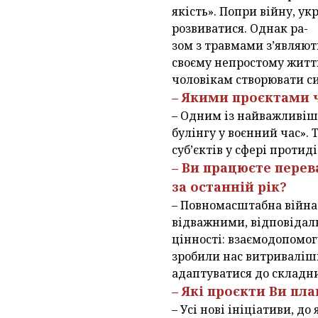
якість». Попри війну, ук
розвиватися. Однак ра-
зом з травмами з’являют
своєму непростому житті
чоловікам створювати си
– Якими проєктами 
– Одним із найважливіши
булінгу у воєнний час».
суб’єктів у сфері протид
– Ви працюєте перев
за останній рік?
– Повномасштабна війна 
відважними, відповідал
цінності: взаємодопомог
зробили нас витриваліш
адаптуватися до складни
– Які проєкти Ви пл
– Усі нові ініціативи, д