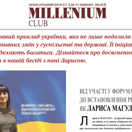
авий приклад українки, яка не лише подолала 
ивних змін у суспільстві та державі. Її ініці
дихають багатьох. Дізнайтеся про досягненн
в нашій бесіді з пані Ларисою.