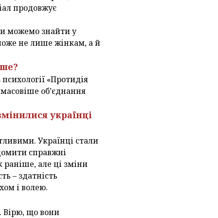
ціал продовжує
Ми можемо знайти у
може не лише жінкам, а й
ьше?
 психології «Протидія
аймасовіше об’єднання
 змінилися українці
тливими. Українці стали
домити справжні
 раніше, але ці зміни
ь – здатність
хом і волею.
. Вірю, що вони