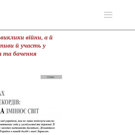
виклики війни, а й
ативи й участь у
я та бачення