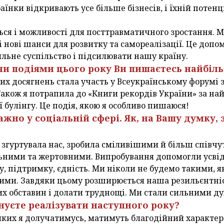
раїнки відкривають усе більше бізнесів, і їхній потен
ься і можливості для посттравматичного зростання. 
 нові шанси для розвитку та самореалізації. Це допо
льне суспільство і підсилювати нашу країну.
чи подіями цього року Ви пишаєтесь найбіл
х досягнень стала участь у Всеукраїнському форумі з
 Також я потрапила до «Книги рекордів України» за н
ії булінгу. Це подія, якою я особливо пишаюся!
ажно у соціальній сфері. Як, на Вашу думку,
згуртувала нас, зробила сміливішими й більш співчу
ьними та жертовними. Випробування допомогли усві
у, підтримку, єдність. Ми ніколи не будемо такими, як
ими. Завдяки цьому розширюється наша резильєнтніст
х обставин і долати труднощі. Ми стали сильними ду
ануєте реалізувати наступного року?
о яких я долучатимусь, матимуть благодійний характер