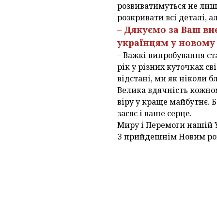
розвиватимуться не лише
розкривати всі деталі, 
– Дякуємо за Ваш вн
українцям у новому
– Важкі випробування ст
рік у різних куточках св
відстані, ми як ніколи б
Велика вдячність кожном
віру у краще майбутнє. 
засяє і ваше серце.
Миру і Перемоги нашій У
З прийдешнім Новим рок