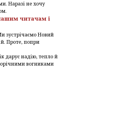
ми. Наразі не хочу
ом.
 нашим читачам і
 Ми зустрічаємо Новий
ій. Проте, попри
ік дарує надію, тепло й
новорічними вогниками