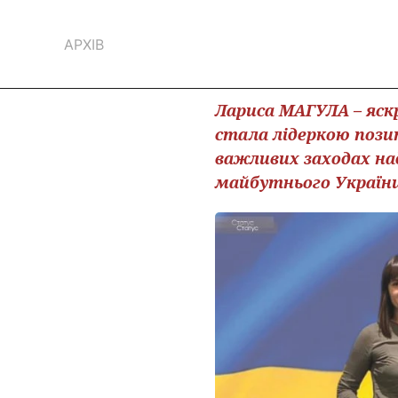
АРХІВ
Лариса МАГУЛА – яскр
стала лідеркою позит
важливих заходах на
майбутнього України 