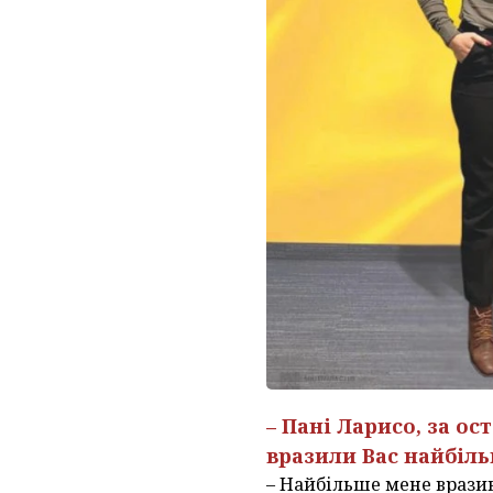
– Пані Ларисо, за ос
вразили Вас найбіл
– Найбільше мене вразив