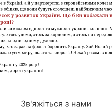
 в Україні, а й у партнерстві з європейськими колега
але обіцяю, що вони будуть оголошені найближчим час
есок у розвиток України. Що б Ви побажали
 році?
али символом єдності та мужності української нації.
іту: хтось удома, хтось за кордоном, а хтось на передов
лизькі одне одному духовно.
у, хто зараз на фронті боронить Україну. Хай Новий р
Бажаю усім миру, щастя та здоров’я! Нехай разом із 
країні у 2025 році!
ом, дорогі українці!
Зв'яжіться з нами