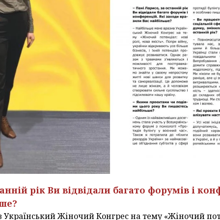
танній рік Ви відвідали багато форумів і кон
ьше?
 Український Жіночий Конгрес на тему «Жіночий поте