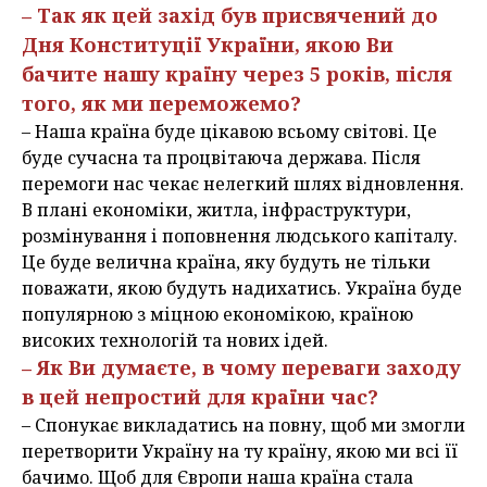
– Так як цей захід був присвячений до
Дня Конституції України, якою Ви
бачите нашу країну через 5 років, після
того, як ми переможемо?
– Наша країна буде цікавою всьому світові. Це
буде сучасна та процвітаюча держава. Після
перемоги нас чекає нелегкий шлях відновлення.
В плані економіки, житла, інфраструктури,
розмінування і поповнення людського капіталу.
Це буде велична країна, яку будуть не тільки
поважати, якою будуть надихатись. Україна буде
популярною з міцною економікою, країною
високих технологій та нових ідей.
– Як Ви думаєте, в чому переваги заходу
в цей непростий для країни час?
– Спонукає викладатись на повну, щоб ми змогли
перетворити Україну на ту країну, якою ми всі її
бачимо. Щоб для Європи наша країна стала