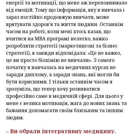
енергії та мотивації, що мене аж переповнювало
від емоцій. Тому що інформація, яку я вивчала і
зараз постійно продовжую вивчати, може
врятувати здоров’я та життя людини. Останнім
часом на роботі, коли мені хтось казав, що
вчитися на МВА програмі нелегко, важко
розробляти стратегії (маркетингові та бізнес
стратегії), я завжди відповідала: «Це не важко,
це ви просто біохімію не вивчали». З самого
початку я навчалась на медичних курсах не
заради диплому, а заради знань, які могли би
бути корисними. І тільки останнім часом я
зрозуміла, що тепер хочу розвиватися
професійно саме в медичній сфері. Для цього у
мене є велика мотивація, жага до нових знань та
бажання допомагати своїм близьким та іншим
людям.
– Ви обрали інтегративну медицину.