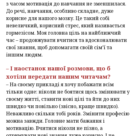
з часом мотивація до навчання не зменшилася.
До речі, навчання, особливо складне, дуже
корисне для нашого мозку. Це такий собі
невеличкий, корисний стрес, який називається
гормезісом. Моя головна ціль на найближчий
час – продовжувати вчитися та вдосконалювати
свої знання, щоб допомагати своїй сім’ї та
іншим людям.
– І наостанок нашої розмови, що б
хотіли передати нашим читачам?
– На своєму прикладі я хочу побажати всім
тільки одне: ніколи не боятися щось змінювати у
своєму житті, ставити нові цілі та йти до них
швидко чи повільно (звісно, краще швидко).
Неважливо скільки тобі років. Змінити професію
можна завжди. Головне мати бажання і
мотивацію. Вчитися ніколи не пізно, а
отримувати нові знання дуже корисно. І це