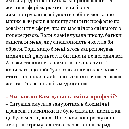
«Міжнародна економіка» та працювавши все
життя в сфері маркетингу та бізнес-
адміністрування, я і уявити собі не могла, що
майже в 40 років я вирішу змінити професію на
зовсім іншу сферу, яка не має нічого спільного з
попередньою. Коли я закінчувала школу, батьки
запитали мене, яку спеціальність я хотіла би
обрати. Тоді, якщо б мені хтось запропонував
медичний факультет, я би ніколи не погодилася.
Але життя плине та вимагає певних змін. І
колись те, що тобі було взагалі не цікаве, може
стати, навпаки, найбільш захоплюючою справою
життя. Так вийшло і з медициною.
– Чи важко Вам далась зміна професії?
– Ситуація змусила зануритися в біохімічні
процеси, і наскільки це було складно, настільки
це було мені цікаво. Після кожної прослуханої
лекції я отримувала таке захоплення, заряд