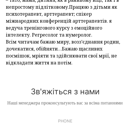
– тато, мама, дитина, як в ранньому віці, так і в
непростому підлітковому.Працюю з дітьми як
психотерапевт, арттерапевт; спікер
міжнародних конференцій арттерапевтів. я
ведуча тренінгового курсу з емоційного
інтелекту. Регресолог та нумеролог.
Всім читачам бажаю миру, возз’єднання родин,
дочекатися, обійняти…Бажаю щасливих
посмішок, мріяти та здійснювати свої мрії, не
відкладати життя на потім.
Зв'яжіться з нами
Наші менеджера проконсультують вас за всіма питаннями
PHONE