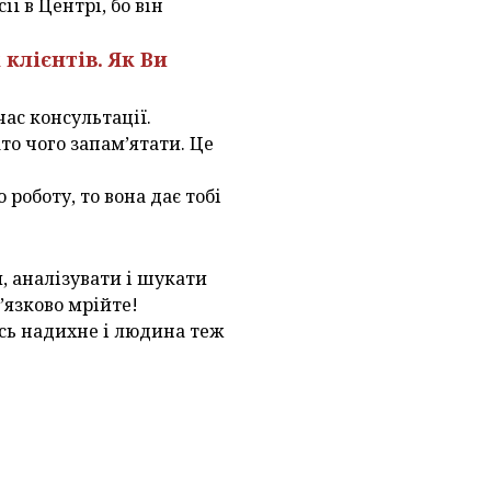
ї в Центрі, бо він
клієнтів. Як Ви
час консультації.
то чого запам’ятати. Це
роботу, то вона дає тобі
, аналізувати і шукати
’язково мрійте!
ось надихне і людина теж