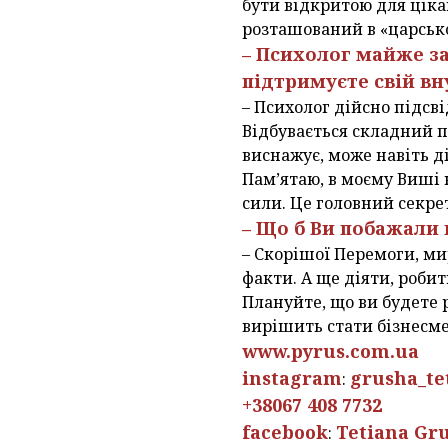
бути відкритою для цікав
розташований в «царськ
– Психолог майже за
підтримуєте свій вн
– Психолог дійсно підсві
Відбувається складний п
виснажує, може навіть д
Пам’ятаю, в моєму Виші н
сили. Це головний секре
– Що б Ви побажали
– Скорішої Перемоги, ми
факти. А ще діяти, робит
Плануйте, що ви будете 
вирішить стати бізнесме
www.pyrus.com.ua
instagram
grusha_te
:
+38067 408 7732
facebook
Tetiana Gr
: