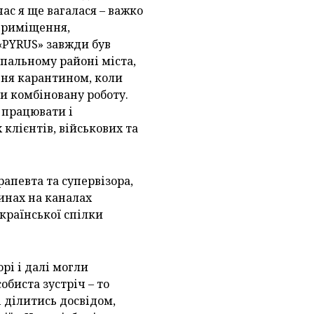
ас я ще вагалася – важко
 приміщення,
«PYRUS» завжди був
спальному районі міста,
ння карантином, коли
и комбіновану роботу.
 працювати і
клієнтів, військових та
апевта та супервізора,
инах на каналах
країнської спілки
орі і далі могли
обиста зустріч – то
і ділитись досвідом,