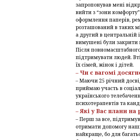
запропонував мені відкр
вийти з “зони комфорту”
оформлення паперів, рем
розташований в таких мі
а другий в центральній
вимушені були закрити 
Після повномасштабного 
підтримувати людей. Вті
їх сімей, жінок і дітей.
– Чи є вагомі досяг
– Маючи 25 річний досві
приймаю участь в соціал
українського телебаченн
психотерапевтів та канд
– Які у Вас плани н
– Перш за все, підтримув
отримати допомогу наші к
найкраще, бо для багать