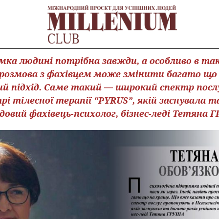
ка людині потрібна завжди, а особливо в такі
а розмова з фахівцем може змінити багато що
й підхід. Саме такий — широкий спектр посл
і тілесної терапії “PYRUS”, якій заснувала т
довий фахівець-психолог, бізнес-леді Тетяна 