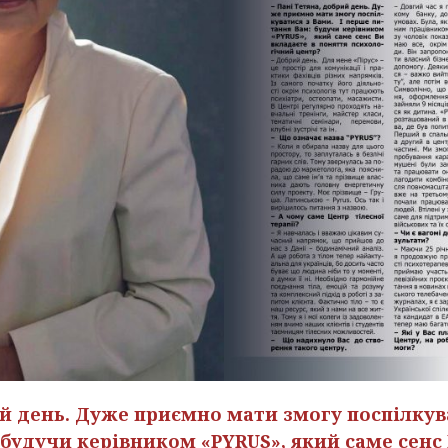
ий день. Дуже приємно мати змогу поспілкува
будучи керівником «PYRUS», який саме сенс 