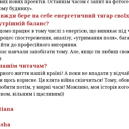
их нових проектів. Останнім часом є запит на фотосесі
ому будинку».
вжди бере на себе енергетичний тягар своїх 
утрішній баланс?
домо працює в тому числі з енергією, що виникає під 
роцес спостереження, аналізу, «утримання поля», бага
ійти до професійного вигоряння.
ас навчали запобігати тому. Але, якщо ти любиш свою 
т.
 нашім читачам?
рного життя нашій країні! А поки не впадати у відчай
и щось корисне. Ця клята війна скінчиться! Тому, обов
робити потім, у мирні часи! Можливо, моя історія ког
ном, вільним і щасливим))
tiana
usha