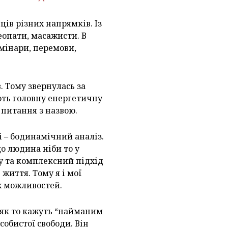
ців різних напрямків. Із
еопати, масажисти. В
мінари, перемови,
в. Тому звернулась за
ють головну енергетичну
 питання з назвою.
і – бодинамічний аналіз.
що людина ніби то у
му та комплексний підхід
 життя. Тому я і мої
х можливостей.
, як то кажуть “найманим
собистої свободи. Він