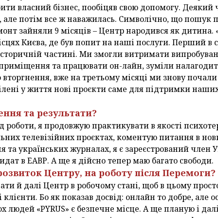
ити власний бізнес, пообіцяв свою допомогу. Деякий ч
, але потім все ж наважилась. Символічно, що пошук
онт зайняли 9 місяців – Центр народився як дитина. 
сцях Києва, де був попит на наші послуги. Перший в 
 історичній частині. Ми змогли витримати випробува
приміщення та працювати он-лайн, зуміли налагодит
вторгнення, вже на третьому місяці ми знову почали
лені у життя нові проєкти саме для підтримки наших 
нення та результати?
д роботи, я продовжую практикувати в якості психотер
ьних телевізійних проєктах, коментую питання в нов
я та українських журналах, я є зареєстрований член У
идат в ЕАВР. А ще я дійсно тепер маю багато свободи.
а розвиток Центру, на роботу після Перемоги?
ати й далі Центр в робочому стані, щоб в цьо­му прост
лієнти. Бо як показав досвід: онлайн то добре, але ос
ох людей «PYRUS» є безпечне місце. А ще планую і дал