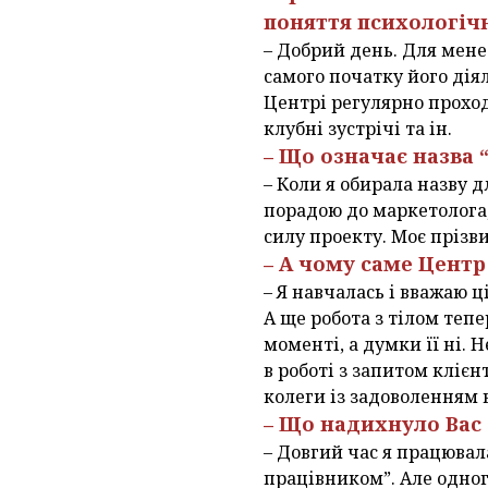
поняття психологіч
– Добрий день. Для мене 
самого початку його дія
Центрі регулярно проход
клубні зустрічі та ін.
– Що означає назва 
– Коли я обирала назву д
порадою до маркетолога,
силу проекту. Моє прізви
– А чому саме Центр 
– Я навчалась і вважаю 
А ще робота з тілом тепе
моменті, а думки її ні.
в роботі з запитом клієнт
колеги із задоволенням 
– Що надихнуло Вас 
– Довгий час я працювал
працівником”. Але одного