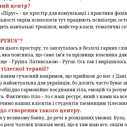
ний центр?
«Пірус» – це простір для комунікації і практики фахів
льності окрім психологів тут працюють психіатри, ост
ять навчальні тренінги, майстер класи, тематичні се
“PYRUS”?
ля цього простору, то заплуталась в безлічі гарних слі
 яка пояснила, що саме ім’я та прізвище власника да
ще – Груша. Латинською – Pyrus. Ось так і вирішилось
тілесної терапії?
цікавим сучасний напрямок, що прийшов до нас з Дані
р найактуальна для українців, бо досить часто буває 
 Необхідно гармонійне поєднання тіла, емоцій та розу
а. Фактично тіло – то є наш ресурс, який з нами на все
вчимо наших клієнтів і студентів таємницям тілесни
до створення такого центру.
а у великому банку, до речі в розкішних умовах. Була
 разу чоловік показав мені, що я там маю все, окрім о