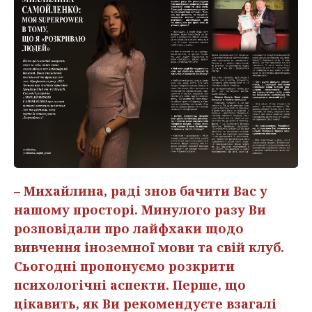
– Михайлина, раді знов бачити Вас у
нашому просторі. Минулого разу Ви
розповідали про лайфхаки щодо
вивчення іноземної мови та свій клуб.
Сьогодні пропонуємо розкрити
психологічні аспекти. Перше, що
цікавить, як Ви рекомендуєте взагалі