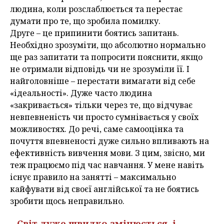
людина, коли розслаблюється та перестає
думати про те, що зробила помилку.
Друге – це припинити боятись запитань.
Необхідно зрозуміти, що абсолютно нормально
ще раз запитати та попросити пояснити, якщо
не отримали відповідь чи не зрозуміли її. І
найголовніше – перестати вимагати від себе
«ідеальності». Дуже часто людина
«закривається» тільки через те, що відчуває
невпевненість чи просто сумнівається у своїх
можливостях. До речі, саме самооцінка та
почуття впевненості дуже сильно впливають на
ефективність вивчення мови. З цим, звісно, ми
теж працюємо під час навчання. У мене навіть
існує правило на занятті – максимально
кайфувати від своєї англійської та не боятись
зробити щось неправильно.
– Світ дуже швидко змінюється, і