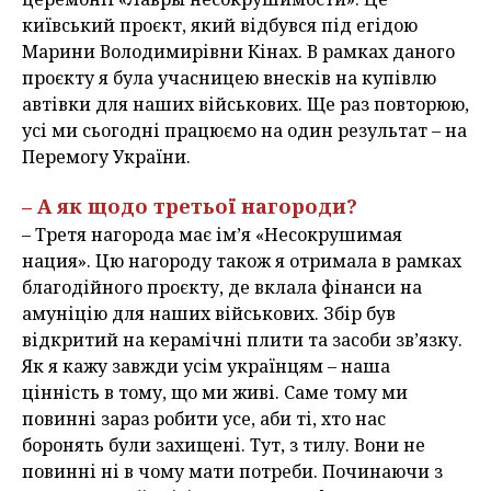
київський проєкт, який відбувся під егідою
Марини Володимирівни Кінах. В рамках даного
проєкту я була учасницею внесків на купівлю
автівки для наших військових. Ще раз повторюю,
усі ми сьогодні працюємо на один результат – на
Перемогу України.
– А як щодо третьої нагороди?
– Третя нагорода має ім’я «Несокрушимая
нация». Цю нагороду також я отримала в рамках
благодійного проєкту, де вклала фінанси на
амуніцію для наших військових. Збір був
відкритий на керамічні плити та засоби зв’язку.
Як я кажу завжди усім українцям – наша
цінність в тому, що ми живі. Саме тому ми
повинні зараз робити усе, аби ті, хто нас
боронять були захищені. Тут, з тилу. Вони не
повинні ні в чому мати потреби. Починаючи з