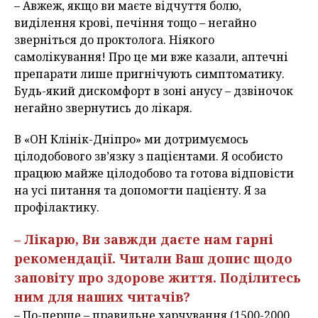
– Авжеж, якщо ви маєте відчуття болю,
виділення крові, печіння тощо – негайно
зверніться до проктолога. Ніякого
самолікування! Про це ми вже казали, аптечні
препарати лише пригнічують симптоматику.
Будь-який дискомфорт в зоні анусу – дзвіночок
негайно звернутись до лікаря.
В «ОН Клінік-Дніпро» ми дотримуємось
цілодобового зв’язку з пацієнтами. Я особисто
працюю майже цілодобово та готова відповісти
на усі питання та допомогти пацієнту. Я за
профілактику.
– Лікарю, Ви завжди даєте нам гарні
рекомендації. Читали Ваш допис щодо
заповіту про здорове життя. Поділитесь
ним для наших читачів?
– По-перше – правильне харчування (1500-2000