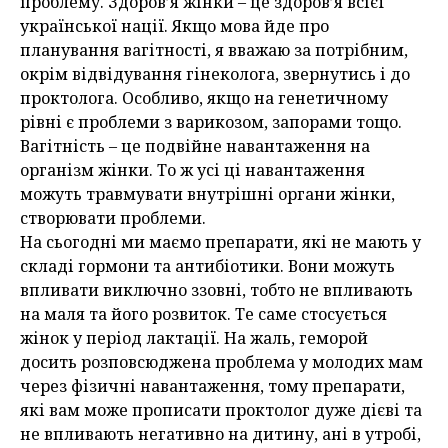
проблему. Здоров’я жінки – це здоров’я всієї
української нації. Якщо мова йде про
планування вагітності, я вважаю за потрібним,
окрім відвідування гінеколога, звернутись і до
проктолога. Особливо, якщо на генетичному
рівні є проблеми з варикозом, запорами тощо.
Вагітність – це подвійне навантаження на
організм жінки. То ж усі ці навантаження
можуть травмувати внутрішні органи жінки,
створювати проблеми.
На сьогодні ми маємо препарати, які не мають у
складі гормони та антибіотики. Вони можуть
впливати виключно ззовні, тобто не впливають
на маля та його розвиток. Те саме стосується
жінок у період лактації. На жаль, геморой
досить розповсюджена проблема у молодих мам
через фізичні навантаження, тому препарати,
які вам може прописати проктолог дуже дієві та
не впливають негативно на дитину, ані в утробі,