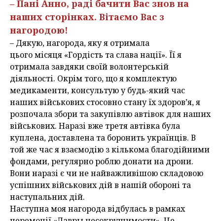
– Пані Анно, раді бачити Вас знов на
наших сторінках. Вітаємо Вас з
нагородою!
– Дякую, нагорода, яку я отримала
цього місяця «Гордість та слава нації». Її я
отримала завдяки своїй волонтерській
діяльності. Окрім того, що я комплектую
медикаменти, консультую у будь-який час
наших військових стосовно стану їх здоров’я, я
розпочала збори та закупівлю автівок для наших
військових. Наразі вже третя автівка була
куплена, доставлена та боронить українців. В
той же час я взаємодію з кількома благодійними
фондами, регулярно роблю донати на дрони.
Вони наразі є чи не найважливішою складовою
успішних військових дій в нашій обороні та
наступальних дій.
Наступна моя нагорода відбулась в рамках
церемонії «Лавры несокрушимости». Це