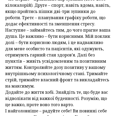
кілокалорій). Друге – спорт, навіть вдома, навіть,
якщо пройтись пішки дві-три зупинки до
роботи. Третє – планування графіку роботи, що
додає ефективності та зменшення стресу.
Наступне – займайтесь тим, до чого прагне ваша
душа. Це важливо – бути корисними. Мій поклик
долі – бути корисною людям, і це надважливо
для мене особисто та пацієнтів, які одужують,
отримують гарний стан здоров’я. Далі без
пунктів – живіть усвідомленим та позитивним
життям. Контролюйте дозу позитиву у вашому
внутрішньому психологічному стані. Тримайте
стрій, тримайте власний фронт та викладайтесь
на максимум.
Додайте до життя хобі. Знайдіть те, що буде вас
відволікати від важкої буденності. Розумію, що
це важко, проте воно того варто.
І найголовніше – радуйте себе! Ви повинні себе