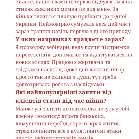
Знаєте, наше з вами інтерв’ю відбувається на
стиках важливих моментів для мене. За
кілька тижнів я планую приїхати до рідної
України. Неймовірно сумувала весь цей час і
зараз трошки навіть нервую з цього приводу.
У яких напрямках працюєте зараз?
Я проводжу вебінари, веду групи підтримки
переселенців, допомагаю їм адаптуватися на
нових місцях. Працюю з жертвами та
свідками насилля, адже цей важкий тягар
просто так не скинеш з душі, тут треба
довготривала робота з наслідками.
Які найпопулярніші запити від
клієнтів стали під час війни?
Майже усі запити до психолога несуть у собі
воєнну тематику: втрата близьких,
вимушений переїзд, стреси, крах життя,
страх починати все з нуля, панічні атаки,
апатія, руйнування усіх сенсів.