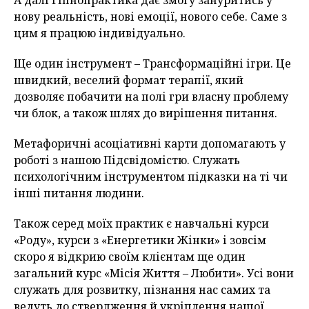
А далі Гіпнопрактика дає змогу зануритись у
нову реальність, нові емоції, нового себе. Саме з
цим я працюю індивідуально.
Ще один інструмент – Трансформаційні ігри. Це
швидкий, веселий формат терапії, який
дозволяє побачити на полі гри власну проблему
чи блок, а також шлях до вирішення питання.
Метафоричні асоціативні карти допомагають у
роботі з нашою Підсвідомістю. Служать
психологічним інструментом підказки на ті чи
інші питання людини.
Також серед моїх практик є навчальні курси
«Роду», курси з «Eнергетики Жінки» і зовсім
скоро я відкрию своїм клієнтам ще один
загальний курс «Місія Життя – Любити». Усі вони
служать для розвитку, пізнання нас самих та
ведуть до ствердження й укріплення нашої