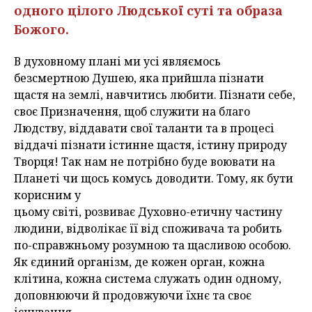
одного цілого Людської суті та образа
Божого.
В духовному плані ми усі являємось
безсмертною Душею, яка прийшла пізнати
щастя на землі, навчитись любити. Пізнати себе,
своє Призначення, щоб служити на благо
Людству, віддавати свої таланти та в процесі
віддачі пізнати істинне щастя, істину природу
Творця! Так нам не потрібно буде воювати на
Планеті чи щось комусь доводити. Тому, як бути
корисним у
цьому світі, розвиває Духовно-етичну частину
людини, відволікає її від споживача та робить
по-справжньому розумною та щасливою особою.
Як єдиний організм, де кожен орган, кожна
клітина, кожна система служать один одному,
доповнюючи й продовжуючи їхнє та своє