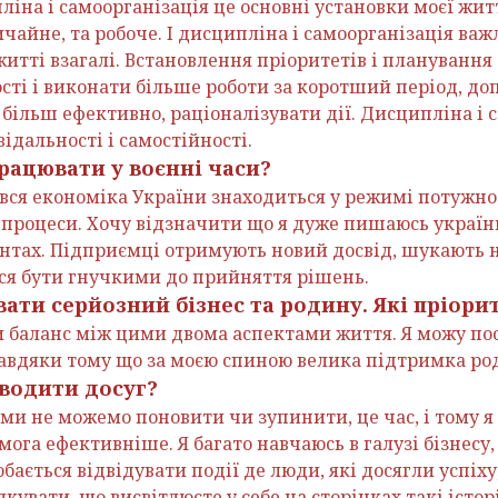
ліна і самоорганізація це основні установки моєї житт
чайне, та робоче. І дисципліна і самоорганізація важ
житті взагалі. Встановлення пріоритетів і планування
сті і виконати більше роботи за коротший період, д
більш ефективно, раціоналізувати дії. Дисципліна і 
ідальності і самостійності.
рацювати у воєнні часи?
з вся економіка України знаходиться у режимі потужно
ес процеси. Хочу відзначити що я дуже пишаюсь украї
онтах. Підприємці отримують новий досвід, шукають н
ься бути гнучкими до прийняття рішень.
ати серйозний бізнес та родину. Які пріори
 баланс між цими двома аспектами життя. Я можу пос
 завдяки тому що за моєю спиною велика підтримка ро
водити досуг?
 ми не можемо поновити чи зупинити, це час, і тому 
ога ефективніше. Я багато навчаюсь в галузі бізнесу,
обається відвідувати події де люди, які досягли успіху
кувати, що висвітлюєте у себе на сторінках такі істор