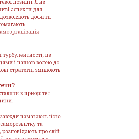
євої позиції. Я не
ливі аспекти для
 дозволяють досягти
опомагають
самоорганізація
ї турбулентності, це
нцями і нашою волею до
ові стратегії, змінюють
тети?
тавити в приорітет
дини.
я завжди намагаюсь його
 саморозвитку та
, розповідають про свій
ії, це дуже мотивує.