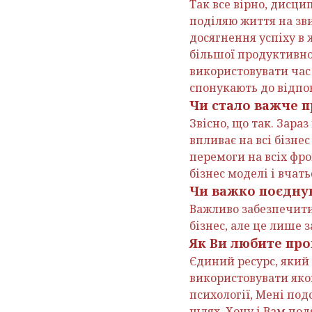
Так все вірно, дисцип
поділяю життя на зви
досягнення успіху в 
більшої продуктивно
використовувати час 
спонукають до відпов
Чи стало важче п
Звісно, що так. Зара
впливає на всі бізн
перемоги на всіх фр
бізнес моделі і вчат
Чи важко поєднув
Важливо забезпечити
бізнес, але це лише
Як Ви любите про
Єдиний ресурс, який
використовувати яком
психології, Мені под
шлях, Хочу і Вам подя