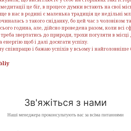
медитації це біг, в процесе думки встають на свої міс
ще в нас в родині є маленька традиція це недільні м
очиналась з такого сніданку, бо цей час з чоловіком т
всього година, але, дійсно проведена разом, коли всі 
о треба звертатись до природи, трохи погуляти в місці 
 енергію щоб і далі досягати успіху.
шу співпрацю і бажаю успіхів у всьому і найголовніш
bliy
Зв'яжіться з нами
Наші менеджера проконсультують вас за всіма питаннями