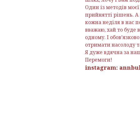
Один із методів моєї 
прийнятті рішень. А 
кожна неділя в нас п
вважаю, хай то буде 
одному. І обовʼязков
отримати насолоду та
Я дуже вдячна за на
Перемоги!
instagram: annbu