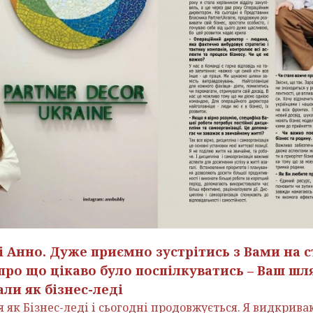
і Анно. Дуже приємно зустрітись з Вами на 
ро що цікаво було поспілкуватись – Ваш шлях
ли як бізнес-леді
 як Бізнес-леді і сьогодні продовжується. Я видкрива