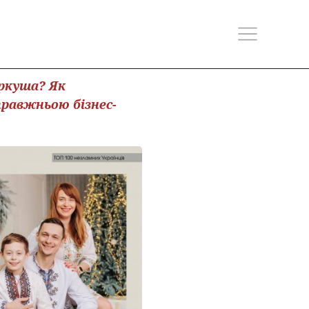
аркуша? Як
правжньою бізнес-