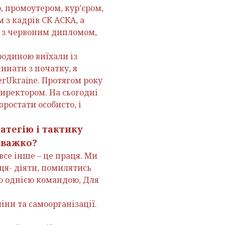
, промоутером, курʼєром,
 з кадрів СК АСКА, а
а з червоним дипломом,
родиною виїхали із
инати з початку, я
rUkraine. Протягом року
директором. На сьогодні
ростати особисто, і
атегію і тактику
е важко?
 все інше – це праця. Ми
ця- діяти, помилятись
мо однією командою, Для
іни та самоорганізації.