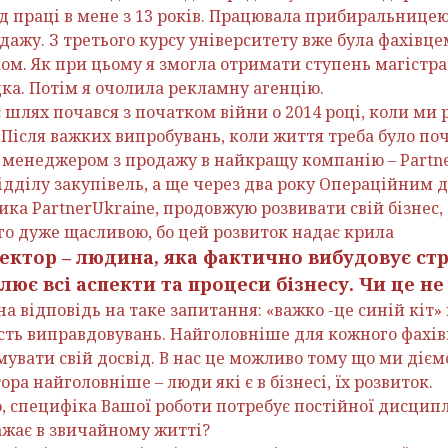
д праці в мене з 13 років. Працювала прибиральницею
ажу. З третього курсу університету вже була фахівцем
ком. Як при цьому я змогла отримати ступень магістр
дка. Потім я очолила рекламну агенцію.
 шлях почався з початком війни о 2014 році, коли ми 
Після важких випробувань, коли життя треба було поч
енеджером з продажу в найкращу компанію – Partne
ідділу закупівель, а ще через два року Операційним 
ка PartnerUkraine, продовжую розвивати свій бізнес, з
го дуже щасливою, бо цей розвиток надає крила
ктор – людина, яка фактично вибудовує стр
лює всі аспекти та процеси бізнесу. Чи це н
на відповідь на таке запитання: «важко -це синій кіт»
ть виправдовувань. Найголовніше для кожного фахів
мувати свій досвід. В нас це можливо тому що ми діє
ра найголовніше – люди які є в бізнесі, їх розвиток.
, специфіка Вашої роботи потребує постійної дисципл
ажає в звичайному житті?