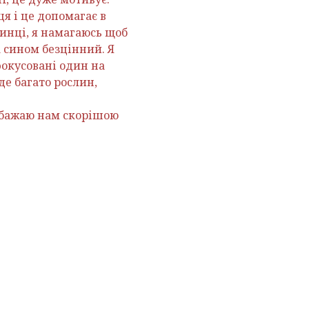
ця і це допомагає в
линці, я намагаюсь щоб
а сином безцінний. Я
сфокусовані один на
де багато рослин,
е бажаю нам скорішою