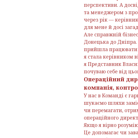
перспективи. А досві
та менеджером з прод
через рік — керівни
для мене й досі зага
Але справжній бізнес
Донецька до Дніпра. 
прийшла працювати м
я стала керівником в
я Представник Власни
почуваю себе від цьо
Операційний дире
компанія, контро
У нас в Команді є гар
шукаємо шляхи заміс
чи перемагати, отри
операційного директо
Якщо я вірно розумію
Це допомагає чи зав