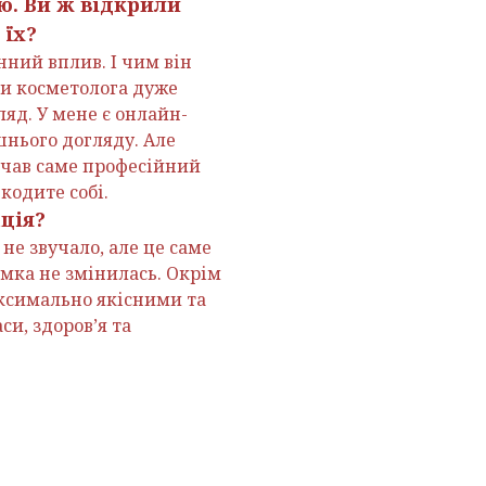
ю. Ви ж відкрили
 їх?
ний вплив. І чим він
ти косметолога дуже
яд. У мене є онлайн-
шнього догляду. Але
ачав саме професійний
кодите собі.
ція?
не звучало, але це саме
думка не змінилась. Окрім
максимально якісними та
и, здоров’я та