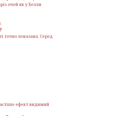
різ очей як у Белли
.
?
ті точно показана. Серед
йчастіше ефект видимий