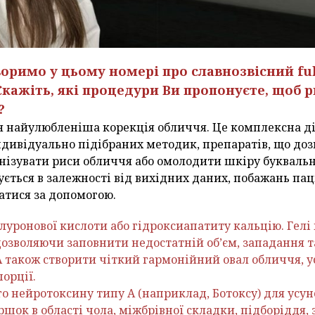
оворимо у цьому номері про славнозвісний fu
Скажіть, які процедури Ви пропонуєте, щоб 
?
 моя найулюбленіша корекція обличчя. Це комплексна д
ндивідуально підібраних методик, препаратів, що до
нізувати риси обличчя або омолодити шкіру буквально
ється в залежності від вихідних даних, побажань пац
атися за допомогою.
іалуронової кислоти або гідроксиапатиту кальцію. Гел
дозволяючи заповнити недостатній об’єм, западання т
 А також створити чіткий гармонійний овал обличчя, 
орції.
го нейротоксину типу А (наприклад, Ботоксу) для усу
ршок в області чола, міжбрівної складки, підборіддя