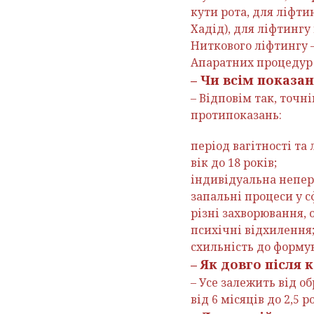
кути рота, для ліфти
Хадід), для ліфтингу
Ниткового ліфтингу 
Апаратних процедур т
– Чи всім показа
– Відповім так, точн
протипоказань:
період вагітності та 
вік до 18 років;
індивідуальна непер
запальні процеси у с
різні захворювання, 
психічні відхилення
схильність до форму
– Як довго після
– Усе залежить від о
від 6 місяців до 2,5 