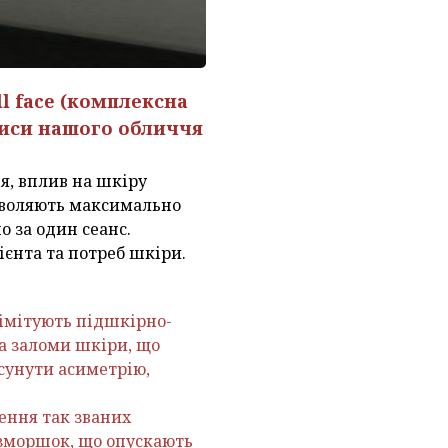
ll face (комплексна
риси нашого обличчя
ія, вплив на шкіру
зволяють максимально
 за один сеанс.
ієнта та потреб шкіри.
і імітують підшкірно-
а заломи шкіри, що
усунути асиметрію,
нення так званих
, зморшок, що опускають