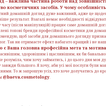
д – важлива частина роботи над зовнішніст
во косметичних засобів. У чому особливість
тний домашній догляд дуже важливий, адже це щоден
іше результат. Взагалі немає необхідності відвідува
 часу (після маніпуляцій) працює саме домашній догл
влені топові бренди професійної косметики для дома
комендую, щоб засоби для домашнього догляду призн
ог. Так ви отримаєте ефект набагато кращий і не наш
ою є Ваша головна професійна мета та мотива
расивішим, здоровішим і щасливішим, як би банально 
вже розуміла, чим хочу займатись, і до цього дня моя 
ну завжди більшого. Я хочу, аби усі мої послуги були 
ими. То ж запрошую усіх, хто хоче долучатись до крас
@baeva.cosmetology
ам
.