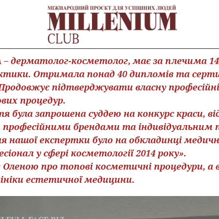
 дерматолог-косметолог, має за плечима 14
ктики. Отримала понад 40 дипломів та серт
 Продовжує підтверджувати власну професійні
ових процедур.
я була запрошена суддею на конкурс краси, ві
 професійними брендами та індивідуальним п
я нашої експертки було на обкладинці медичн
іонал у сфері косметології 2014 року».
 Оленою про топові косметичні процедури, а в
ініки естетичної медицини.