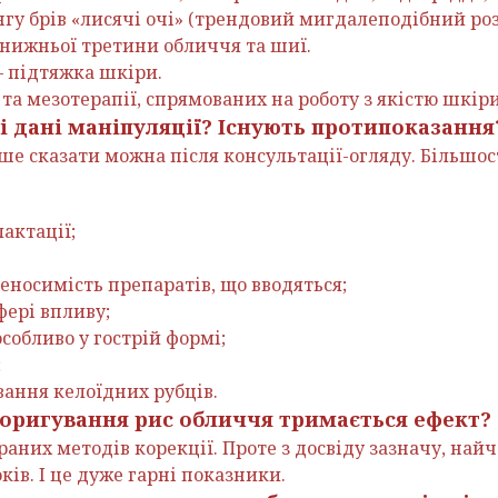
нгу брів «лисячі очі» (трендовий мигдалеподібний роз
 нижньої третини обличчя та шиї.
– підтяжка шкіри.
а мезотерапії, спрямованих на роботу з якістю шкіри
ні дані маніпуляції? Існують протипоказання
іше сказати можна після консультації-огляду. Більшос
лактації;
еносимість препаратів, що вводяться;
фері впливу;
особливо у гострій формі;
;
вання келоїдних рубців.
 коригування рис обличчя тримається ефект?
браних методів корекції. Проте з досвіду зазначу, на
років. І це дуже гарні показники.