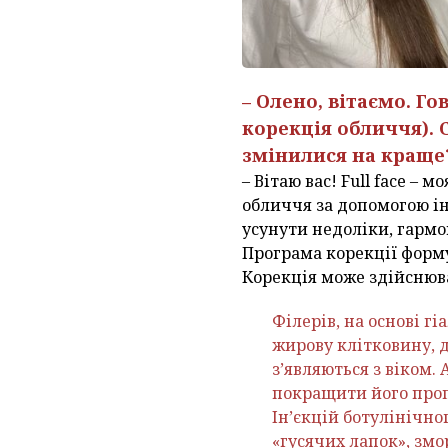
– Олено, вітаємо. Г
корекція обличчя). 
змінилися на краще
– Вітаю вас! Full face –
обличчя за допомогою і
усунути недоліки, гармо
Програма корекції форму
Корекція може здійснюв
Філерів, на основі г
жирову клітковину, 
з’являються з віком.
покращити його проп
Ін’єкцій ботулінічно
«гусячих лапок», змо