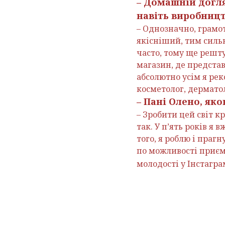
– Домашній догля
навіть виробницт
– Однозначно, грамо
якісніший, тим сильн
часто, тому ще решту
магазин, де предста
абсолютно усім я ре
косметолог, дерматол
– Пані Олено, як
– Зробити цей світ к
так. У п’ять років я 
того, я роблю і праг
по можливості приємн
молодості у Інстагр