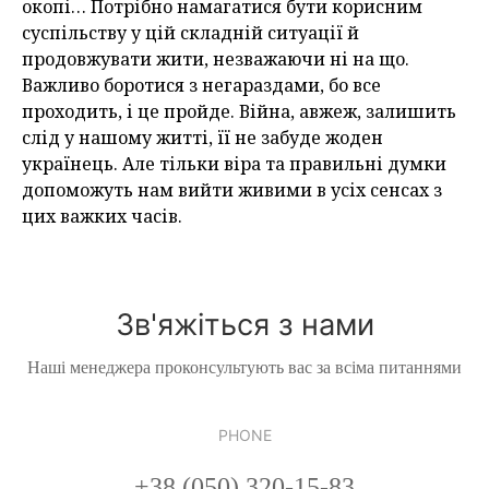
окопі… Потрібно намагатися бути корисним
суспільству у цій складній ситуації й
продовжувати жити, незважаючи ні на що.
Важливо боротися з негараздами, бо все
проходить, і це пройде. Війна, авжеж, залишить
слід у нашому житті, її не забуде жоден
українець. Але тільки віра та правильні думки
допоможуть нам вийти живими в усіх сенсах з
цих важких часів.
Зв'яжіться з нами
Наші менеджера проконсультують вас за всіма питаннями
PHONE
+38 (050) 320-15-83