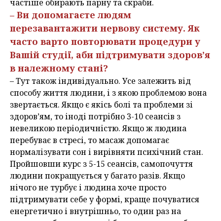
частіше обирають парну та скраби.
– Ви допомагаєте людям
перезавантажити нервову систему. Як
часто варто повторювати процедури у
Вашій студії, аби підтримувати здоров’я
в належному стані?
– Тут також індивідуально. Усе залежить від
способу життя людини, і з якою проблемою вона
звертається. Якщо є якісь болі та проблеми зі
здоров’ям, то іноді потрібно 3-10 сеансів з
невеликою періодичністю. Якщо ж людина
перебуває в стресі, то масаж допомагає
нормалізувати сон і вирівняти психічний стан.
Пройшовши курс з 5-15 сеансів, самопочуття
людини покращується у багато разів. Якщо
нічого не турбує і людина хоче просто
підтримувати себе у формі, краще почуватися
енергетично і внутрішньо, то один раз на