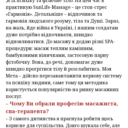
,и їх психіку та фізичне тіло. На цей час я
практикую SunLife-Massage – це стоп-стрес
«Гармонія». Детальніше – відпочинок та
гармонія людського розуму, тіла та Душі. Зараз,
на жаль, йде війна в Україні, і нашим солдатам
дуже потрібно відпочивати, швидко
відновлюватися. До масажу я додаю різні SPA-
процедури: масаж теплим камінням,
бамбуковими віничками, застосовую парну
фітобочку. Вона, до речі, допомагає дуже
швидко прогрітися тілу й розслабитись. Моя
Мета – дійсно перезавантажити нервову систему
та психіку людини, саме тому ця методика
користується популярністю на ринку масажних
послуг.
– Чому Ви обрали професію масажиста,
спа-терапевта?
– З самого дитинства я прагнула робити щось
корисне для суспільства. Довго шукала себе, але