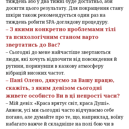
тиждень або у два тижні буде достатньо, аби
досягти цього результату. Для покращення стану
шкіри також рекомендується один раз на
тиждень робити SPA-доглядову процедуру.
– З якими конкретно проблемами тілі
та психологічним станом варто
звертатись до Вас?
– Сьогодні до мене найчастіше звертаються
люди, які хочуть відпочити від повсякдення й
рутини, поринувши в казкову атмосферу
вібрацій високих частот.
– Пані Олено, дякуємо за Вашу працю,
скажіть, з яким девізом сьогодні
живете особисто Ви в ці непрості часи?
– Мій девіз: «Краса врятує світ, краса Душі».
Авжеж, усі ми сьогодні часто відчуваємо себе
погано, але думайте про те, що, наприклад, воїну
набагато важче й складніше на полі бою чи в