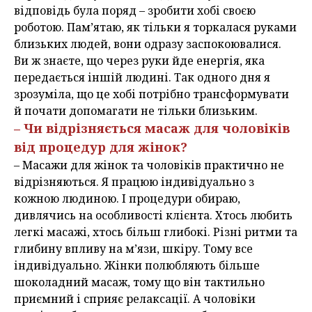
відповідь була поряд – зробити хобі своєю
роботою. Пам’ятаю, як тільки я торкалася руками
близьких людей, вони одразу заспокоювалися.
Ви ж знаєте, що через руки йде енергія, яка
передається іншій людині. Так одного дня я
зрозуміла, що це хобі потрібно трансформувати
й почати допомагати не тільки близьким.
– Чи відрізняється масаж для чоловіків
від процедур для жінок?
– Масажи для жінок та чоловіків практично не
відрізняються. Я працюю індивідуально з
кожною людиною. І процедури обираю,
дивлячись на особливості клієнта. Хтось любить
легкі масажі, хтось більш глибокі. Різні ритми та
глибину впливу на м’язи, шкіру. Тому все
індивідуально. Жінки полюбляють більше
шоколадний масаж, тому що він тактильно
приємний і сприяє релаксації. А чоловіки