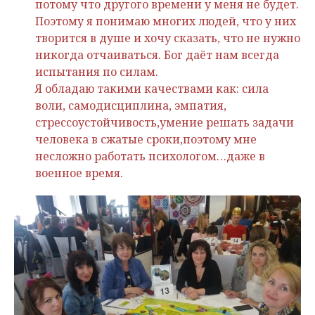
потому что другого времени у меня не будет.
Поэтому я понимаю многих людей, что у них
творится в душе и хочу сказать, что не нужно
никогда отчаиваться. Бог даёт нам всегда
испытания по силам.
Я обладаю такими качествами как: сила
воли, самодисциплина, эмпатия,
стрессоустойчивость,умение решать задачи
человека в сжатые сроки,поэтому мне
несложно работать психологом…даже в
военное время.