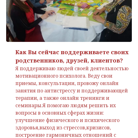
Как Вы сейчас поддерживаете своих
родственников, друзей, клиентов?
Я поддерживаю людей своей деятельностью
мотивационного психолога. Веду свои
приемы, консультации, провожу онлайн
занятия по антистрессу и поддерживающей
терапии, а также онлайн тренинги и
семинары.Я помогаю людям решить их
вопросы в основных сферах жизни:
улучшение физического и психического
здоровья,выход из стрессов,кризисов,
построение гармоничных отношений с