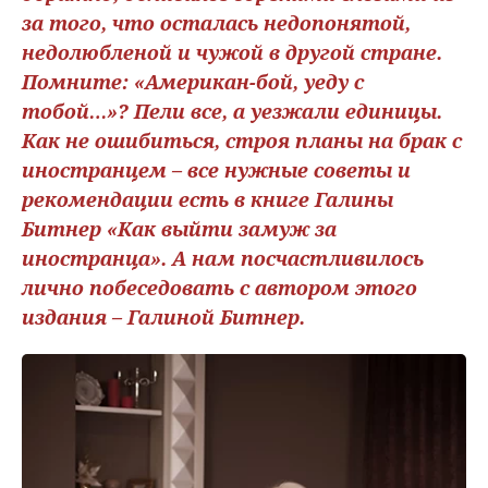
за того, что осталась недопонятой,
недолюбленой и чужой в другой стране.
Помните: «Американ-бой, уеду с
тобой…»? Пели все, а уезжали единицы.
Как не ошибиться, строя планы на брак с
иностранцем – все нужные советы и
рекомендации есть в книге Галины
Битнер «Как выйти замуж за
иностранца». А нам посчастливилось
лично побеседовать с автором этого
издания – Галиной Битнер.