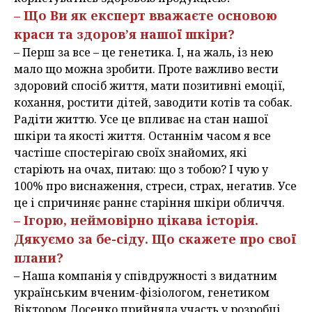
– Що Ви як експерт вважаєте основою
краси та здоров’я нашої шкіри?
– Перш за все – це генетика. І, на жаль, із нею
мало що можна зробити. Проте важливо вести
здоровий спосіб життя, мати позитивні емоції,
кохання, ростити дітей, заводити котів та собак.
Радіти життю. Усе це впливає на стан нашої
шкіри та якості життя. Останнім часом я все
частіше спостерігаю своїх знайомих, які
старіють на очах, питаю: що з тобою? І чую у
100% про виснаження, стреси, страх, негатив. Усе
це і спричиняє раннє старіння шкіри обличчя.
– Ігорю, неймовірно цікава історія.
Дякуємо за бе-сіду. Що скажете про свої
плани?
– Наша компанія у співдружності з видатним
українським вченим-фізіологом, генетиком
Віктором Досенко прийняла участь у розробці