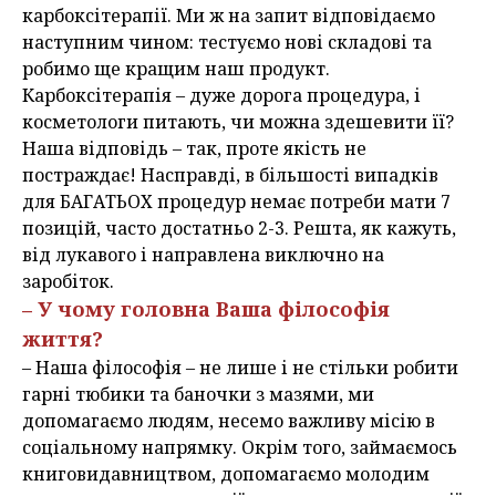
карбоксітерапії. Ми ж на запит відповідаємо
наступним чином: тестуємо нові складові та
робимо ще кращим наш продукт.
Карбоксітерапія – дуже дорога процедура, і
косметологи питають, чи можна здешевити її?
Наша відповідь – так, проте якість не
постраждає! Насправді, в більшості випадків
для БАГАТЬОХ процедур немає потреби мати 7
позицій, часто достатньо 2-3. Решта, як кажуть,
від лукавого і направлена виключно на
заробіток.
– У чому головна Ваша філософія
життя?
– Наша філософія – не лише і не стільки робити
гарні тюбики та баночки з мазями, ми
допомагаємо людям, несемо важливу місію в
соціальному напрямку. Окрім того, займаємось
книговидавництвом, допомагаємо молодим