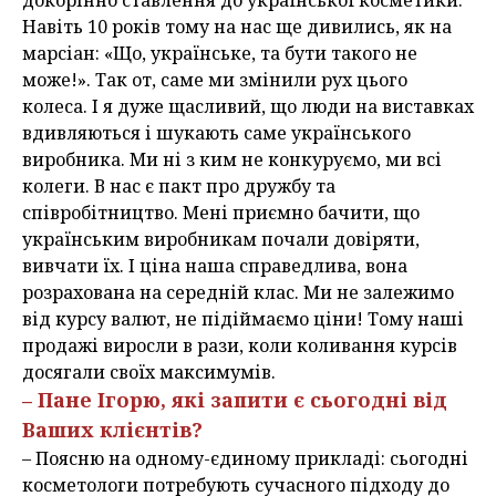
докорінно ставлення до української косметики.
Навіть 10 років тому на нас ще дивились, як на
марсіан: «Що, українське, та бути такого не
може!». Так от, саме ми змінили рух цього
колеса. І я дуже щасливий, що люди на виставках
вдивляються і шукають саме українського
виробника. Ми ні з ким не конкуруємо, ми всі
колеги. В нас є пакт про дружбу та
співробітництво. Мені приємно бачити, що
українським виробникам почали довіряти,
вивчати їх. І ціна наша справедлива, вона
розрахована на середній клас. Ми не залежимо
від курсу валют, не підіймаємо ціни! Тому наші
продажі виросли в рази, коли коливання курсів
досягали своїх максимумів.
– Пане Ігорю, які запити є сьогодні від
Ваших клієнтів?
– Поясню на одному-єдиному прикладі: сьогодні
косметологи потребують сучасного підходу до