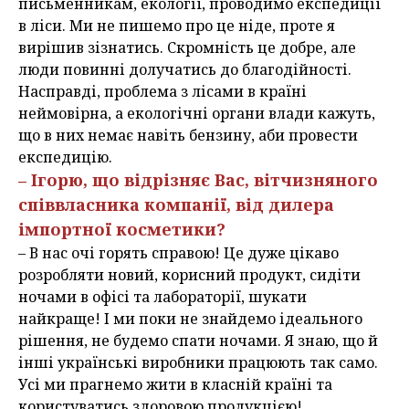
письменникам, екології, проводимо експедиції
в ліси. Ми не пишемо про це ніде, проте я
вирішив зізнатись. Скромність це добре, але
люди повинні долучатись до благодійності.
Насправді, проблема з лісами в країні
неймовірна, а екологічні органи влади кажуть,
що в них немає навіть бензину, аби провести
експедицію.
– Ігорю, що відрізняє Вас, вітчизняного
співвласника компанії, від дилера
імпортної косметики?
– В нас очі горять справою! Це дуже цікаво
розробляти новий, корисний продукт, сидіти
ночами в офісі та лабораторії, шукати
найкраще! І ми поки не знайдемо ідеального
рішення, не будемо спати ночами. Я знаю, що й
інші українські виробники працюють так само.
Усі ми прагнемо жити в класній країні та
користуватись здоровою продукцією!