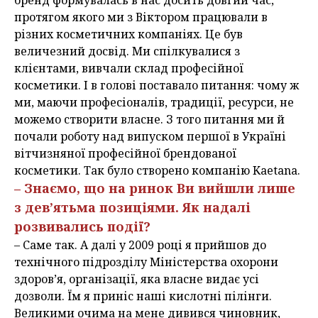
бренд формувалась в нас досить довгий час,
протягом якого ми з Віктором працювали в
різних косметичних компаніях. Це був
величезний досвід. Ми спілкувалися з
клієнтами, вивчали склад професійної
косметики. І в голові поставало питання: чому ж
ми, маючи професіоналів, традиції, ресурси, не
можемо створити власне. З того питання ми й
почали роботу над випуском першої в Україні
вітчизняної професійної брендованої
косметики. Так було створено компанію Kaetana.
– Знаємо, що на ринок Ви вийшли лише
з дев’ятьма позиціями. Як надалі
розвивались події?
– Саме так. А далі у 2009 році я прийшов до
технічного підрозділу Міністерства охорони
здоров’я, організації, яка власне видає усі
дозволи. Їм я приніс наші кислотні пілінги.
Великими очима на мене дивився чиновник,