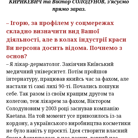
КИРИКЕВИЧ та Віктор СОЛОДУНОВ, з’ясуємо
прямо зараз.
– Ігорю, за профілем у соцмережах
складно визначити вид Вашої
діяльності, але в колах індустрії краси
Ви персона досить відома. Почнемо з
основ?
– Я лікар-дерматолог. Закінчив Київський
медичний університет. Потім пройшов
інтернатуру, працював якийсь час за фахом, але
настали ті самі лихі 90-ті. Почались пошуки
себе. Так разом із своїм кращим другом та
колегою, теж лікарем за фахом, Віктором
Солодуновим у 2003 році заснував компанію
Kaetana. На той момент усе привозилось із-за
кордону, а українського виробництва косметики
не було навіть у проєкті. Ідея створити власний