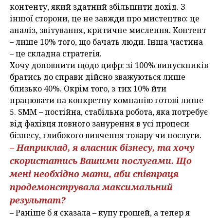
контенту, який здатний збільшити дохід. З
іншої сторони, це не завжди про мистецтво: це
аналіз, звітування, критичне мислення. Контент
– лише 10% того, що бачать люди. Інша частина
– це складна стратегія.
Хочу доповнити щодо цифр: зі 100% випускників
братись до справи дійсно зважуються лише
близько 40%. Окрім того, з тих 10% йти
працювати на конкретну компанію готові лише
5. SММ – постійна, стабільна робота, яка потребує
від фахівця повного занурення в усі процеси
бізнесу, глибокого вивчення товару чи послуги.
– Наприклад, я власник бізнесу, та хочу
скористатись Вашими послугами. Що
мені необхідно мати, аби співпраця
продемонструвала максимальний
результат?
– Раніше б я сказала – купу грошей, а тепер я