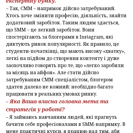
експертну думку.
– Так, СММ – напрямок дійсно затребуваний.
Хтось хоче змінити професію, діяльність, знайти
додатковий заробіток. Таким людям здається,
що SММ – це легкий заробіток. Вони
спостерігають за блогерами в Instagram, які
диктують ринок популярності. Як правило, це
студенти-початківці, що мають високу «хватку»,
легкі на підйом до створення контенту і дуже
заохочливо говорять про те, що «легко заробили
за місяць на айфон». Але стати дійсно
затребуваним СММ-спеціалістом, блогером
здатен далеко не кожний: необхідно багато
працювати в реальних умовах ринку.
Яка Ваша власна головна мета та
–
стратегія у роботі?
– Я займаюсь навчанням людей, які прагнуть
бачити себе професіоналами в SММ-напрямку. В
мене практичні курси, я працюю над тим, аби