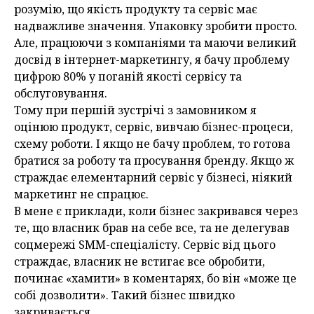
розумію, що якість продукту та сервіс має
надважливе значення. Упаковку зробити просто.
Але, працюючи з компаніями та маючи великий
досвід в інтернет-маркетингу, я бачу проблему
цифрою 80% у поганій якості сервісу та
обслуговування.
Тому при першій зустрічі з замовником я
оцінюю продукт, сервіс, вивчаю бізнес-процеси,
схему роботи. І якщо не бачу проблем, то готова
братися за роботу та просування бренду. Якщо ж
страждає елементарний сервіс у бізнесі, ніякий
маркетинг не спрацює.
В мене є приклади, коли бізнес закривався через
те, що власник брав на себе все, та не делегував
соцмережі SММ-спеціалісту. Сервіс від цього
страждає, власник не встигає все обробити,
починає «хамити» в коментарях, бо він «може це
собі дозволити». Такий бізнес швидко
закривається.