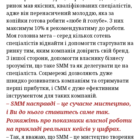
ринок мав якісних, кваліфікованих спеціалістів,
адже він перенасичений молоддю, яка за
копійки готова робити «любе й голубе». З них
максимум 10% я рекомендуватиму до роботи.
Моя головна мета – серед кількох сотень
спеціалістів віднайти і допомогти стартувати на
ринку тим, яким компанія довірить свій бренд.
З іншої сторони, допомогти власнику бізнесу
зрозуміти, що таке SММ та як делегувати це на
спеціаліста. Соцмережі дозволяють дуже
швидко розвиватись компаніям та отримувати
перші прибутки, і СММ є дуже ефективним
інструментом для таких компаній.
– SММ насправді – це сучасне мистецтво,
і Ви до нього ставитесь саме так.
Розкажіть про показники власної роботи
на прикладі реальних кейсів у цифрах.
– Так, я вважаю, що SММ – це мистецтво творення