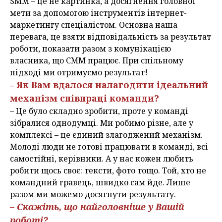
SММ – це не картинка, а досягнення головної
мети за допомогою інструментів інтернет-
маркетингу спеціалістом. Основна наша
перевага, це взяти відповідальність за результат
роботи, показати разом з комунікацією
власника, що СММ працює. При спільному
підході ми отримуємо результат!
– Як Вам вдалося налагодити ідеальний
механізм співпраці команди?
– Це було складно зробити, проте у команді
зібралися однодумці. Ми робимо різне, але у
комплексі – це єдиний злагоджений механізм.
Молоді люди не готові працювати в команді, всі
самостійні, керівники. А у нас кожен любить
робити щось своє: тексти, фото тощо. Той, хто не
командний гравець, швидко сам йде. Лише
разом ми можемо досягнути результату.
– Скажіть, що найголовніше у Вашій
роботі?