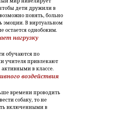
ьный мир нивелирует
 чтобы дети дружили в
возможно понять, больно
ть эмоции. В виртуальном
е остается однобоким.
вает нагрузку
ти обучаются по
ли учителя привлекают
ь активными в классе.
ивного воздействия
льше времени проводить
ести собаку, то не
ыть включенными в