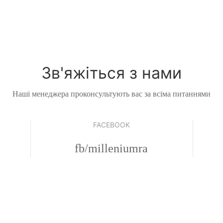
Зв'яжіться з нами
Наші менеджера проконсультують вас за всіма питаннями
FACEBOOK
fb/milleniumra