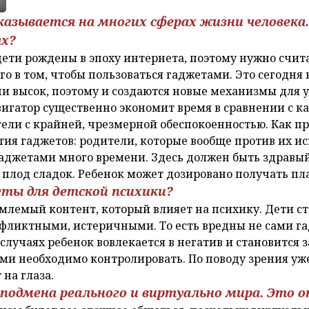
казывается на многих сферах жизни человека.
ях?
ети рождены в эпоху интернета, поэтому нужно считат
го в том, чтобы пользоваться гаджетами. Это сегодня
 высок, поэтому и создаются новые механизмы для у
вигатор существенно экономит время в сравнении с к
ели с крайней, чрезмерной обеспокоенностью. Как пр
ия гаджетов: родители, которые вообще против их исп
гаджетами много времени. Здесь должен быть здравы
 плод сладок. Ребенок может дозировано получать пл
еты для детской психики?
млемый контент, который влияет на психику. Дети ст
ликтными, истеричными. То есть вредны не сами га
 случаях ребенок вовлекается в негатив и становится з
ми необходимо контролировать. По поводу зрения уже
 на глаза.
 подмена реального и виртуально мира. Это о