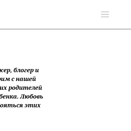
р, блогер и
рим с нашей
гих родителей
бенка. Любовь
бояться этих