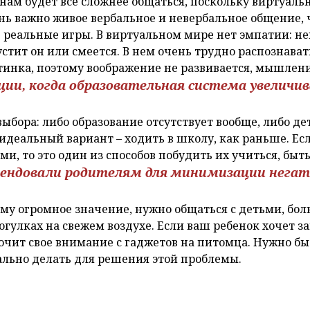
нам будет все сложнее общаться, поскольку виртуал
ень важно живое вербальное и невербальное общение,
в реальные игры. В виртуальном мире нет эмпатии: не
устит он или смеется. В нем очень трудно распознава
тинка, поэтому воображение не развивается, мышлени
ации, когда образовательная система увеличи
 выбора: либо образование отсутствует вообще, либо де
идеальный вариант – ходить в школу, как раньше. Ес
ми, то это один из способов побудить их учиться, быт
мендовали родителям для минимизации негат
тому огромное значение, нужно общаться с детьми, бо
огулках на свежем воздухе. Если ваш ребенок хочет зав
ючит свое внимание с гаджетов на питомца. Нужно б
ально делать для решения этой проблемы.