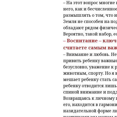
– На этот вопрос многие
него, как и бесчисленно
размышлять о том, что и
Земля не способен на п
обладают рядом физичес
Вероятно, такой набор, е
– Воспитание – ключ
считаете самым важ
– Внимание и любовь. Н
привить ребенку важные
безусловно, уважение к
животным, спорту. Но я 
мешает ребенку стать с
ребенку отводится лишь
спиной внимание и подде
Возвращаясь к личному 
его, находится в гармон
назидательной форме л