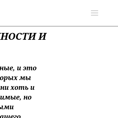
ЧНОСТИ И
ные, и это
торых мы
ни хоть и
имые, но
ыми
ашего