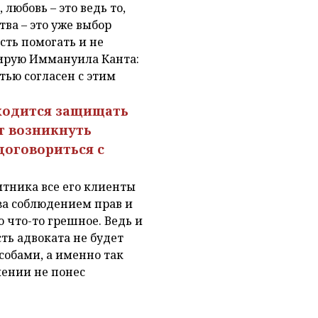
любовь – это ведь то,
тва – это уже выбор
сть помогать и не
тирую Иммануила Канта:
тью согласен с этим
иходится защищать
т возникнуть
договориться с
итника все его клиенты
за соблюдением прав и
 что-то грешное. Ведь и
сть адвоката не будет
собами, а именно так
лении не понес