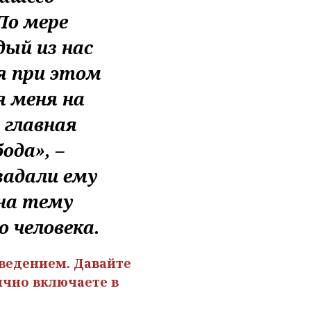
По мере
ый из нас
я при этом
 меня на
 главная
ода», –
задали ему
на тему
 человека.
оведением. Давайте
ично включаете в