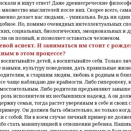
 искали и ищут ответ! Даже древнегреческие философ
е множество мыслителей после них. Скорее всего, сама
менно делает нас людьми, – уникальна. Ведь ни один
одобное. Но, помимо очевидных интеллектуальных спо
ких, социальных, биологических, эмоциональных и д
сли он полный, и позволяет оставаться человеком.
евой аспект. И заниматься им стоит с рожде
ным в этом процессе?
е воспитывайте детей, а воспитывайте себя. Только 
 навыки, культуру поведения, дать правильные жизн
 родителям, к старшим людям, любовь к родным и бли
все чаще наблюдаю две крайности. Либо гиперопеку, 
амостоятельным. Либо родители предъявляют завыше
 роль исполнителя их несбывшихся надежд. А он долж
ржку семьи, тогда растет уверенным в себе и своих с
примеру. Он должен быть обязательно, но только ког
ии с собой. Ни в коем случае личный пример не долже
ибо стать манипуляцией в отношении ребенка. Наши