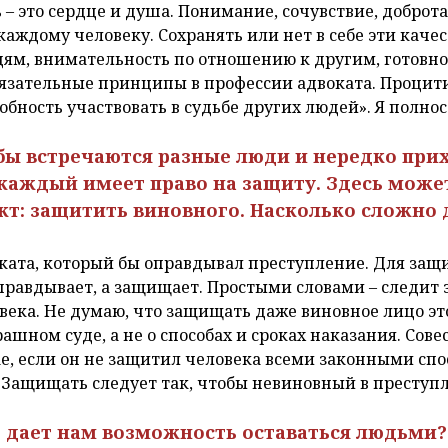
– это сердце и душа. Понимание, сочувствие, доброта, 
аждому человеку. Сохранять или нет в себе эти качес
дям, внимательность по отношению к другим, готовно
 обязательные принципы в профессии адвоката. Проци
собность участвовать в судьбе других людей». Я полнос
жбы встречаются разные люди и нередко пр
 каждый имеет право на защиту. Здесь може
т: защитить виновного. Насколько сложно 
оката, который бы оправдывал преступление. Для защ
правдывает, а защищает. Простыми словами – следит 
ека. Не думаю, что защищать даже виновное лицо это
ашном суде, а не о способах и сроках наказания. Сове
ае, если он не защитил человека всеми законными спо
! Защищать следует так, чтобы невиновный в преступ
д, дает нам возможность оставаться людьми?