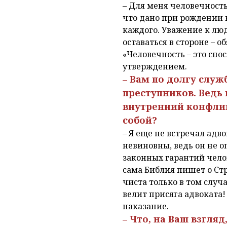
– Для меня человечность 
что дано при рождении к
каждого. Уважение к лю
оставаться в стороне –
«Человечность – это спо
утверждением.
– Вам по долгу слу
преступников. Ведь
внутренний конфлик
собой?
– Я еще не встречал адв
невиновны, ведь он не о
законных гарантий челов
сама Библия пишет о Стр
чиста только в том случ
велит присяга адвоката
наказание.
– Что, на Ваш взгля