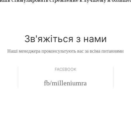
ишь стимулировать стремление к лучшему и больше
Зв'яжіться з нами
Наші менеджера проконсультують вас за всіма питаннями
FACEBOOK
fb/milleniumra