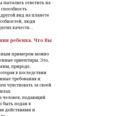
ы пытались ответить на
 способность
 другой вид на планете
собностей, люди
ругих качеств…
ния ребенка. Что Вы
личным примером можно
енные ориентиры. Это,
зким, природе,
которая в последствии
нные требования и
ен чувствовать за своей
илах.
да человек, подающий
н быть подан в
ми действиями и