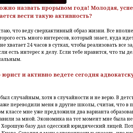
 можно назвать прорывом года! Молодая, усп
ается вести такую активность?
читаю, что веду сверхактивный образ жизни. Все вполн
торого есть много интересов, который знает, куда иде
не хватает 24 часов в сутках, чтобы реализовать все з
сли есть интерес к делу. Если тебе нравится, что ты д
мальным.
ю юрист и активно ведете сегодня адвокатск
ыл случайным, хотя в случайности и не верю. В детст
даже переводили меня в другие школы, считая, что в
ом классе мне уже предложили два варианта образова
авили за мной. Экономика на тот момент мне была не 
. Хорошую базу дал одесский юридический лицей. По
Киеве. Сегодня я могу с уверенностью сказать, что ю