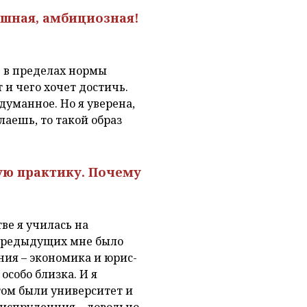
ешная, амбициозная!
е в пределах нормы
т и чего хочет достичь.
адуманное. Но я уверена,
елаешь, то такой образ
ую практику. Почему
ве я училась на
 предыдущих мне было
ния – экономика и юрис-
особо близка. И я
том были университет и
риспруденция – довольно