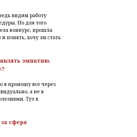
 ведь видим работу
дуры. Но для того
дела конкурс, прошла
и понять, хочу ли стать
оявлять эмпатию.
у?
о я проношу все через
видуально, а не в
лезнями. Тут я
 за сфера