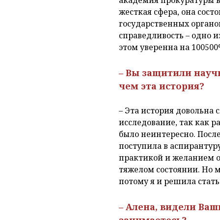
жесткая сфера, она сост
государственных органов
справедливость – одно и
этом уверенна на 100500
– Вы защитили науч
чем эта история?
– Эта история довольна 
исследование, так как р
было неинтересно. После
поступила в аспирантуру
практикой и желанием о
тяжелом состоянии. Но м
потому я и решила стать
– Алена, видели Ва
занимаетесь?