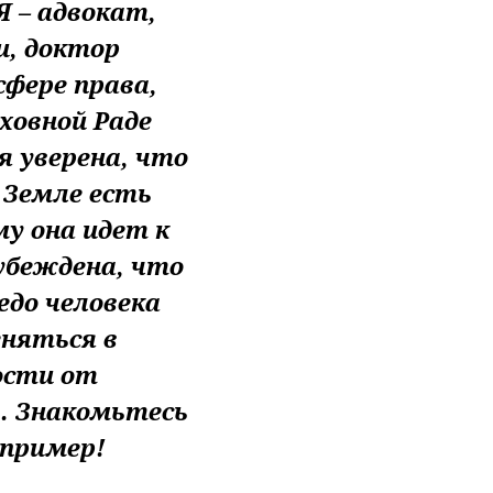
 – адвокат,
и, доктор
сфере права,
ховной Раде
я уверена, что
 Земле есть
у она идет к
убеждена, что
едо человека
няться в
ости от
. Знакомьтесь
 пример!