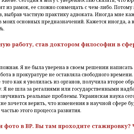
оит из рамок, ее сложно совмещать с чем-либо. Потому 
, выбрав частную практику адвоката. Иногда мне каже
з моих основных предназначений. Кажется иногда, а в
%.
ную работу, став доктором философии в сфе
сложная. Я не была уверена в своем решении написат
абота в прокуратуре не оставляла свободного времени.
 того как я уволилась из органов, получила второе об
. Я не шла за регалиями или государственными надба
звучивать реальные проблемы. Украинская наука сег
не хочется верить, что изменения в научной сфере бу
 частью этого процесса развития.
ши фото в ВР. Вы там проходите стажировку?