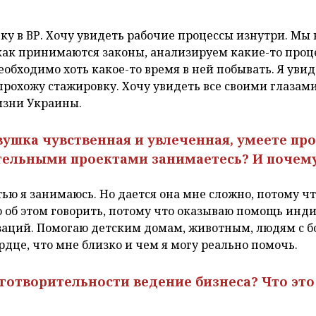
вку в ВР. Хочу увидеть рабочие процессы изнутри. Мы
как принимаются законы, анализируем какие-то проце
еобходимо хоть какое-то время в ней побывать. Я уви
прохожу стажировку. Хочу увидеть все своими глазами 
изни Украины.
евушка чувственная и увлеченная, умеете пр
тельными проектами занимаетесь? И почем
тью я занимаюсь. Но дается она мне сложно, потому чт
 об этом говорить, потому что оказываю помощь инди
заций. Помогаю детским домам, животным, людям с бо
рдце, что мне близко и чем я могу реально помочь.
аготворительности ведение бизнеса? Что это