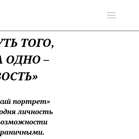
ТЬ ТОГО,
 ОДНО –
ОСТЬ»
кий портрет»
одня личность
 возможности
граничными.