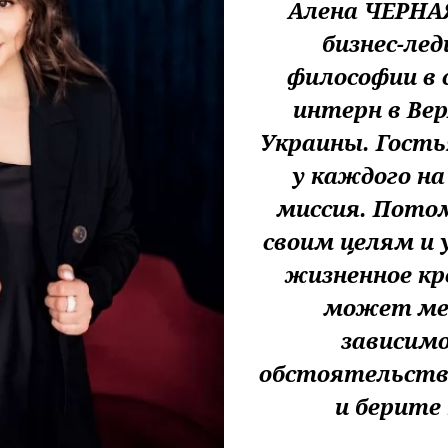
Алена ЧЕРНАЯ
бизнес-лед
философии в 
интерн в Вер
Украины. Гость
у каждого на
миссия. Потом
своим целям и 
жизненное кр
может ме
зависим
обстоятельств
и берите