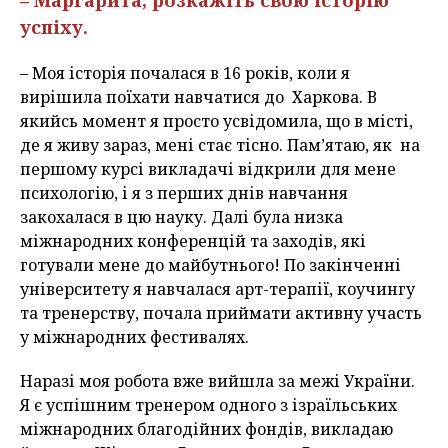
– Маргарита, розкажіть свою історію
успіху.
– Моя історія почалася в 16 років, коли я
вирішила поїхати навчатися до Харкова. В
якийсь момент я просто усвідомила, що в місті,
де я живу зараз, мені стає тісно. Пам’ятаю, як на
першому курсі викладачі відкрили для мене
психологію, і я з перших днів навчання
закохалася в цю науку. Далі була низка
міжнародних конференцій та заходів, які
готували мене до майбутнього! По закінченні
університету я навчалася арт-терапії, коучингу
та тренерству, почала приймати активну участь
у міжнародних фестивалях.
Наразі моя робота вже вийшла за межі України.
Я є успішним тренером одного з ізраїльських
міжнародних благодійних фондів, викладаю