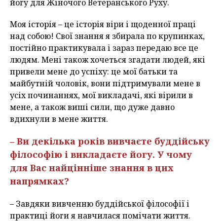
йогу для Жіночого Ветеранського Руху.
Моя історія – це історія віри і щоденної праці
над собою! Свої знання я збирала по крупинках,
постійно практикувала і зараз передаю все це
людям. Мені також хочеться згадати людей, які
привели мене до успіху: це мої батьки та
майбутній чоловік, вони підтримували мене в
усіх починаннях, мої викладачі, які вірили в
мене, а також виші сили, що дуже давно
вдихнули в мене життя.
– Ви декілька років вивчаєте буддійську
філософію і викладаєте йогу. У чому
для Вас найцінніше знання в цих
напрямках?
– Завдяки вивченню буддійської філософії і
практиці йоги я навчилася помічати життя.