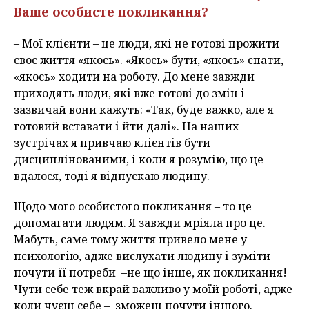
Ваше особисте покликання?
– Мої клієнти – це люди, які не готові прожити
своє життя «якось». «Якось» бути, «якось» спати,
«якось» ходити на роботу. До мене завжди
приходять люди, які вже готові до змін і
зазвичай вони кажуть: «Так, буде важко, але я
готовий вставати і йти далі». На наших
зустрічах я привчаю клієнтів бути
дисциплінованими, і коли я розумію, що це
вдалося, тоді я відпускаю людину.
Щодо мого особистого покликання – то це
допомагати людям. Я завжди мріяла про це.
Мабуть, саме тому життя привело мене у
психологію, адже вислухати людину і зуміти
почути її потреби –не що інше, як покликання!
Чути себе теж вкрай важливо у моїй роботі, адже
коли чуєш себе – зможеш почути іншого.