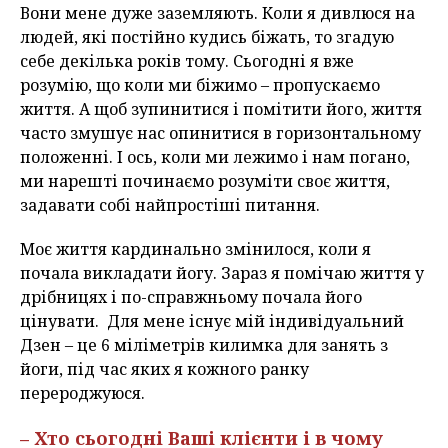
Вони мене дуже заземляють. Коли я дивлюся на
людей, які постійно кудись біжать, то згадую
себе декілька років тому. Сьогодні я вже
розумію, що коли ми біжимо – пропускаємо
життя. А щоб зупинитися і помітити його, життя
часто змушує нас опинитися в горизонтальному
положенні. І ось, коли ми лежимо і нам погано,
ми нарешті починаємо розуміти своє життя,
задавати собі найпростіші питання.
Моє життя кардинально змінилося, коли я
почала викладати йогу. Зараз я помічаю життя у
дрібницях і по-справжньому почала його
цінувати. Для мене існує мій індивідуальний
Дзен – це 6 міліметрів килимка для занять з
йоги, під час яких я кожного ранку
перероджуюся.
– Хто сьогодні Ваші клієнти і в чому