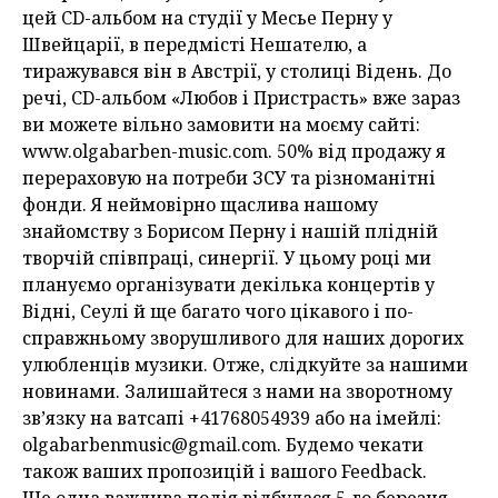
цей CD-альбом на студії у Месье Перну у
Швейцарії, в передмісті Нешателю, а
тиражувався він в Австрії, у столиці Відень. До
речі, СD-альбом «Любов і Пристрасть» вже зараз
ви можете вільно замовити на моєму сайті:
www.olgabarben-music.com. 50% від продажу я
перераховую на потреби ЗСУ та різноманітні
фонди. Я неймовірно щаслива нашому
знайомству з Борисом Перну і нашій плідній
творчій співпраці, синергії. У цьому році ми
плануємо організувати декілька концертів у
Відні, Сеулі й ще багато чого цікавого і по-
справжньому зворушливого для наших дорогих
улюбленців музики. Отже, слідкуйте за нашими
новинами. Залишайтеся з нами на зворотному
зв’язку на ватсапі +41768054939 або на імейлі:
olgabarbenmusic@gmail.com. Будемо чекати
також ваших пропозицій і вашого Feedback.