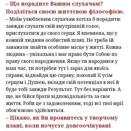
– Що порадите Вашим слухачам?
Поділіться своєю життєвою філософією.
– Моїм улюбленим слухачам хотіла б порадити:
завжди слухати свій внутрішній голос,
прислухатися до свого серця. Я впевнена, що у
кожній людини особистий шлях. Не треба їй
заважати знайти особливе місце у житті. Кожна
людина – унікальна і має право бути Собою по
праву свого народження. Якщо ти народився у
наш час, ти потрібен тут і зараз для якоїсь
справи, віднайди цю справу, покохай її усім
серцем і Душею, вклади свій потенціал в неї й
буде тобі завжди Результат. Тут без варіантів. А
ще, не бійся брати відповідальність за своє
життя. Роби це з задоволенням, тоді всі твої мрії
обов’язково здійсняться.
– Цікаво, як Ви проявитесь у творчому
плані, коли почуєте довгоочікувані