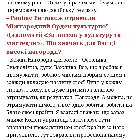
високому рівні. Отже, усі разом ми, безумовно,
переможемо цю російську темряву.
– Раніше Ви також отримали
Міжнародний Орден культурної
Дипломатії «За внесок у культуру та
мистецтво». Що значать для Вас ці
високі нагороди?
– Кожна Нагорода для мене – Особлива,
Символічна, дуже Важлива. Все, що я роблю в
цьому житті, роблю з чистим добрим серцем і
завжди вкладаю частину своєї Душі у кожну
справу. І тому, це дуже приємно і знаково
отримувати, як результат, Нагороду. А можна, не
отримувати нічого, а все одно робити, робити на
Благо своєї країни. Я взагалі вважаю, що зараз
майже Кожен українець заслуговує бути
визнаним громадянином своєї країни за його
присутність, тут і зараз, на професіональному,