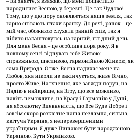
– Ви знаєте, я вважаю, що мені пощастило
народитися Весною, у березні. Це так Чудово!
Тому, що у цю пору оновлюється наша земля, так
гарно співають птахи зранку. До речі, ранок – це
мій час, обожнюю слухати ранній спів, так я
нібито налаштовуюсь на гарний, плідний день.
Для мене Весна – це особлива пора року. Я в
повному сенсі відчуваю себе Живою:
справжньою, щасливою, гармонійною Жінкою, як
сама Природа. Отже, Весна надихає мене на
Любов, яка ніколи не закінчується, живе Вічно,
просто Живе, Натхнення, яке завжди поруч, на
Надію в найкраще, на Віру, що все можливо,
навіть неможливе, на Красу і Гармонію у Душі,
на абсолютну Впевненість, що Все Буде Добре і
зовсім скоро розквітне наша незламна, сильна,
квітуча Україна, з неперевершеними
українцями. Я дуже Пишаюся бути народженою
Україною. Бути Українкою.