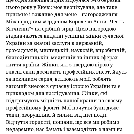
Ще одна важлива подія відбулася 5-го березня
цього року у Києві: моє неочікуване, але таке
приємне і важливе для мене – нагородження
Міжнародним «Орденом Королеви Анни “Честь
Вітчизни”» на срібній зірці. Цією нагородою
відзначаються видатні успішні жінки сучасної
України за значні заслуги в державній,
громадській, мистецькій, науковій, виробничій,
благодійницькій, медичній та інших сферах
життя країни. Жінки, які з твердою вірою у
власні сили досягають професійних висот, йдуть
за покликом серця, втілюють мрії, роблять
вагомий внесок в сучасну історію України та є
прикладом для наслідування. Жінки, які
підтримують міцність нашої країни на своєму
професійному фронті. Мої почуття були дуже
теплі, зворушливі й сильні від цієї події.
Відчуття гордості, пошани, що все ми робимо
недаремно, нас бачать і взаємодіють з нами на