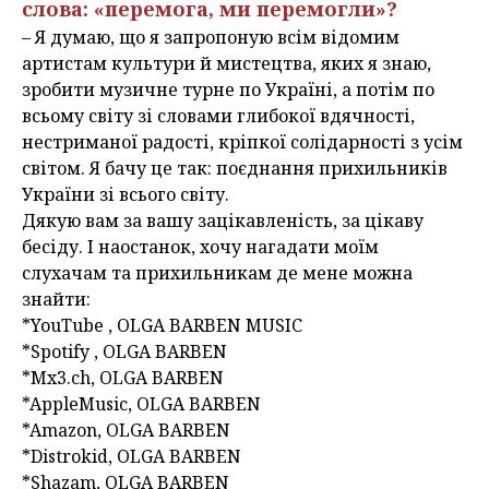
слова: «перемога, ми перемогли»?
– Я думаю, що я запропоную всім відомим
артистам культури й мистецтва, яких я знаю,
зробити музичне турне по Україні, а потім по
всьому світу зі словами глибокої вдячності,
нестриманої радості, кріпкої солідарності з усім
світом. Я бачу це так: поєднання прихильників
України зі всього світу.
Дякую вам за вашу зацікавленість, за цікаву
бесіду. І наостанок, хочу нагадати моїм
слухачам та прихильникам де мене можна
знайти:
*YouTube , OLGA BARBEN MUSIC
*Spotify , OLGA BARBEN
*Mx3.ch, OLGA BARBEN
*AppleMusic, OLGA BARBEN
*Amazon, OLGA BARBEN
*Distrokid, OLGA BARBEN
*Shazam, OLGA BARBEN