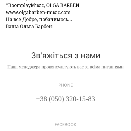
*BoomplayMusic, OLGA BARBEN
www.olgabarben-music.com
На все Добре, побачимось…
Ваша Ольга Барбен!
Зв'яжіться з нами
Наші менеджера проконсультують вас за всіма питаннями
PHONE
+38 (050) 320-15-83
FACEBOOK