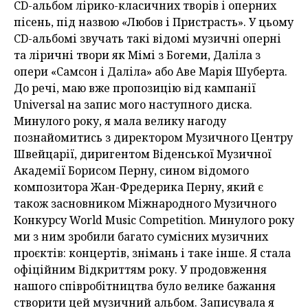
CD-альбом лірико-класичних творів і оперних
пісень, під назвою «Любов і Пристрасть». У цьому
CD-альбомі звучать такі відомі музичні оперні
та ліричні твори як Мімі з Богеми, Даліла з
опери «Самсон і Даліла» або Аве Марія Шуберта.
До речі, маю вже пропозицію від кампанії
Universal на запис мого наступного диска.
Минулого року, я мала велику нагоду
познайомитись з директором Музичного Центру
Швейцарії, диригентом Віденської Музичної
Академії Борисом Перну, сином відомого
композитора Жан-Фредерика Перну, який є
також засновником Міжнародного Музичного
Конкурсу World Music Competition. Минулого року
ми з ним зробили багато сумісних музичних
проєктів: концертів, знімань і таке інше. Я стала
офіційним Відкриттям року. У продовження
нашого співробітництва було велике бажання
створити цей музичний альбом. Записувала я