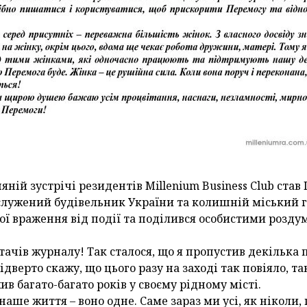
ній зустрічі резидентів Millenium Business Club став
служений будівельник України та колишній міський г
вої враження від події та поділився особистими розд
итачів журналу! Так сталося, що я пропустив декілька
Відверто скажу, що цього разу на заході так повіяло, т
в багато-багато років у своєму рідному місті.
наше життя – воно одне. Саме зараз ми усі, як ніколи,