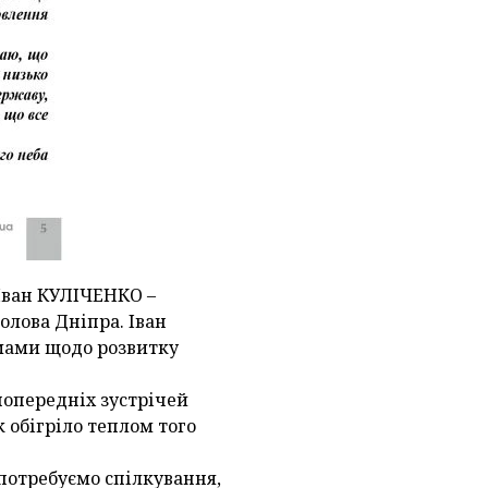
 Іван КУЛІЧЕНКО –
олова Дніпра. Іван
умами щодо розвитку
 попередніх зустрічей
ак обігріло теплом того
 потребуємо спілкування,