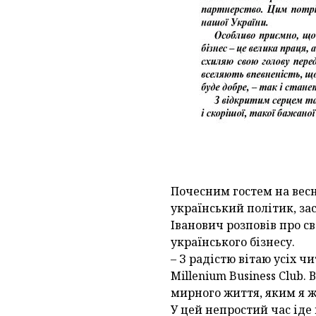
Почесним гостем на весня
український політик, за
Іванович розповів про с
українського бізнесу.
– З радістю вітаю усіх ч
Millenium Business Club. 
мирного життя, яким я жи
У цей непростий час іде 