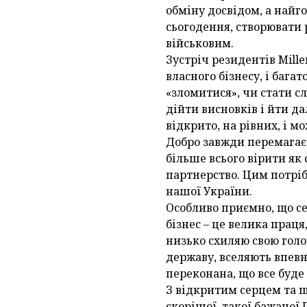
обміну досвідом, а найг
сьогодення, створювати 
військовим.
Зустріч резидентів Mill
власного бізнесу, і бага
«зломитися», чи стати с
дійти висновків і йти д
відкрито, на рівних, і м
Добро завжди перемагає 
більше всього вірити як с
партнерство. Цим потрі
нашої України.
Особливо приємно, що се
бізнес – це велика праця
низько схиляю свою гол
державу, вселяють впевн
переконана, що все буде д
З відкритим серцем та щ
скорішої, такої бажаної