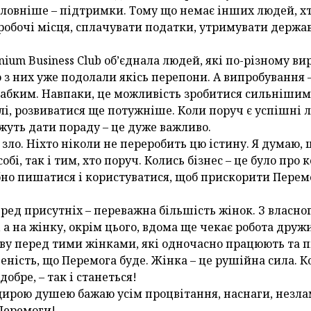
оловніше – підтримки. Тому що немає інших людей, х
робочі місця, сплачувати податки, утримувати держа
enium Business Club об’єднала людей, які по-різному 
то з них уже подолали якісь перепони. А випробування 
лабким. Навпаки, це можливість зробитися сильнішим
алі, розвиватися ще потужніше. Коли поруч є успішні 
ожуть дати пораду – це дуже важливо.
зло. Ніхто ніколи не переробить цю істину. Я думаю, 
обі, так і тим, хто поруч. Колись бізнес – це було про 
бно пишатися і користуватися, щоб прискорити Перем
ред присутніх – переважна більшість жінок. З власног
, а на жінку, окрім цього, вдома ще чекає робота друж
ову перед тими жінками, які одночасно працюють та
еність, що Перемога буде. Жінка – це рушійна сила. К
обре, – так і станеться!
ирою душею бажаю усім процвітання, наснаги, незлам
 Перемоги!