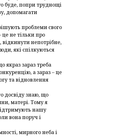
то буде, попри труднощі
ву, допомагати
вирішують проблеми свого
– це не тільки про
, відкинути непотрібне,
люди, які спілкуються
що якраз зараз треба
конкуренцію, а зараз – це
огу та відновлення
о досвіду знаю, що
ини, матері. Тому я
 підтримують нашу
оли вона поруч і
ності, мирного неба і