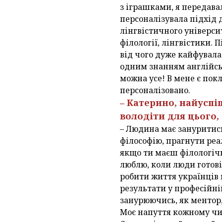
з іграшками, я передава
персоналізувала підхід 
лінгвістичного універси
філології, лінгвістики.
від чого дуже кайфувала.
одним знанням англійськ
можна усе! В мене є пок
персоналізовано.
– Катерино, найуспі
володіти для цього,
– Людина має зануритись
філософію, прагнути реа
якщо ти маєш філологічн
люблю, коли люди готові 
робити життя українців 
результати у професійній
занурюючись, як ментор,
Моє напуття кожному чи