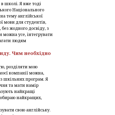
в школі. Я вже тоді
ського Національного
 на тему англійської
ї мови для студентів,
 без жодного досвіду, з
и можна усе, інтегрувати
магати людям
анду. Чим необхідно
тю, розділяти мою
моєї компанії можна,
ез шкільних програм. Я
учня та мати намір
казують найкращі
тю обираю найкращих,
увати свою англійську.