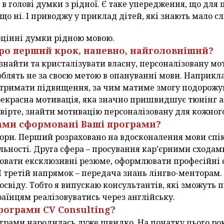
в голові думки з рідної. Є таке упередження, що для 
 що ні. І приводжу у приклад дітей, які знають мало сл
цінні думки рідною мовою.
про перший крок, напевно, найголовніший?
 знайти та кристалізувати власну, персоналізовану м
блять не за своєю метою в опануванні мови. Наприкл
 отримати підвищення, за чим матиме змогу подорожув
рекрасна мотивація, яка значно пришвидшує тюнінг а
вірте, знайти мотивацію персоналізовану для кожног
ами сформовані Ваші програми?
ктори. Перший розраховано на вдосконалення мови спік
яльності. Друга сфера – просування кар’єрними сходам
вати ексклюзивні резюме, оформлювати професійні ст
. І третій напрямок – передача знань лінгво-менторам
освіду. Тобто я випускаю консультантів, які зможуть 
раїнцям реалізовуватись через англійську.
рограми CV Consulting?
рограми народилась дуже швидко. На початку цього рок