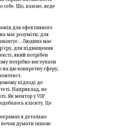
 себе. Що, власне, веде
кроків для ефективного
на має розуміти, для
 тюнінгує… Людина має
ар’єру, для підвищення
ексті, який потрібен
кому потрібно виступати
о на цю конкретну сферу,
 контекст.
ідомому підході до
теті. Наприклад, не
ті. Як ментор у VIP
одобалось клієнту. Це
рограмах я детально
нт почав думати іншою