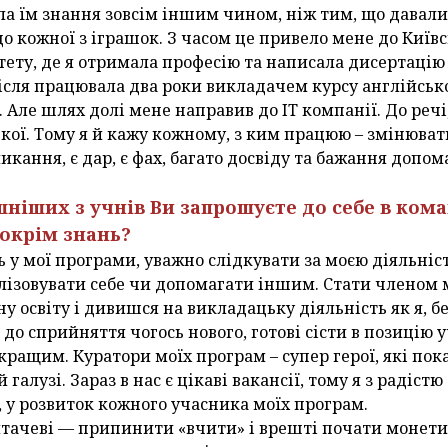
ла їм знання зовсім іншим чином, ніж тим, що давали 
до кожної з іграшок. З часом це привело мене до Київ
тету, де я отримала професію та написала дисертацію
 Після працювала два роки викладачем курсу англійсько
 Але шлях долі мене направив до IT компанії. До речі,
ої. Тому я й кажу кожному, з ким працюю – змінюват
ликання, є дар, є фах, багато досвіду та бажання допо
шніших з учнів Ви запрошуєте до себе в ком
 окрім знань?
 у мої програми, уважно слідкувати за моєю діяльніс
лізовувати себе чи допомагати іншим. Стати членом 
у освіту і дивишся на викладацьку діяльність як я, б
до сприйняття чогось нового, готові сісти в позицію 
кращим. Куратори моїх програм – супер герої, які по
 галузі. Зараз в нас є цікаві вакансії, тому я з радіс
 у розвиток кожного учасника моїх програм.
тачеві — припинити «вчити» і врешті почати монетиз