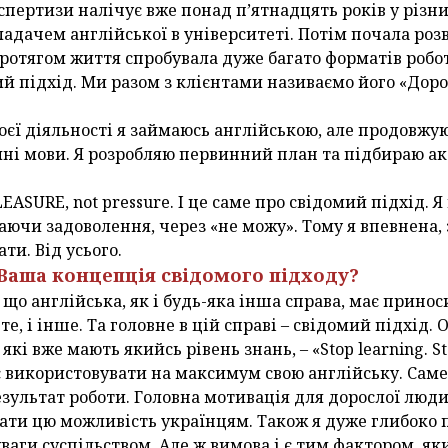
спертизи налічує вже понад п’ятнадцять років у різни
адачем англійської в університеті. Потім почала розв
Протягом життя спробувала дуже багато форматів робот
й підхід. Ми разом з клієнтами називаємо його «Доро
оєї діяльності я займаюсь англійською, але продовжую
мні мови. Я розробляю первинний план та підбираю ак
LEASURE, not pressure. І це саме про свідомий підхід. 
аючи задоволення, через «не можу». Тому я впевнена, 
ти. Від усього.
 Ваша концепція свідомого підходу?
, що англійська, як і будь-яка інша справа, має принос
 те, і інше. Та головне в цій справі – свідомий підхі
кі вже мають якийсь рівень знань, – «Stop learning. Sta
 використовувати на максимум свою англійську. Саме
езультат роботи. Головна мотивація для дорослої люд
к дати цю можливість українцям. Також я дуже глибоко
уваги суспільством. Але ж вимова і є тим фактором, я