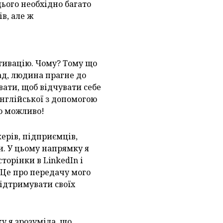
цього необхідно багато
ів, але ж
отивацію. Чому? Тому що
ад, людина прагне до
ати, щоб відчувати себе
нглійської з допомогою
о можливо!
ерів, підприємців,
и. У цьому напрямку я
орінки в LinkedIn і
. Це про передачу мого
підтримувати своїх
у я зрозуміла, що