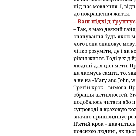
під час мовлення. І, від
до покращення життя.
– Ваш підхід ґрунтує
– Так, я маю деякий гай
опанування будь-якою мо
чого вона опановує мову
чітко розуміти, де і як 
рівня життя. Тоді у хід 
людині для цієї мети. П
на якомусь саміті, то, 
а не на «Mary and John, w
Третій крок – вимова. Пр
обрання активностей. Зг
подобалось читати або пе
супроводі я враховую ко
значно пришвидшує рез
П’ятий крок – навчитись
пояснюю людині, як цьог