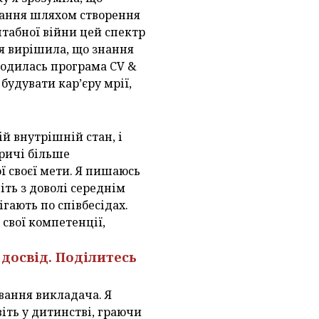
вання шляхом створення
штабної війни цей спектр
 я вирішила, що знання
ародилась програма CV &
удувати кар’єру мрії,
й внутрішній стан, і
ричі більше
ї своєї мети. Я пишаюсь
іть з доволі середнім
ігають по співбесідах.
свої компетенції,
досвід. Поділитесь
звання викладача. Я
іть у дитинстві, граючи