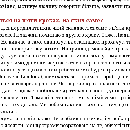
повідно, мотивує людину говорити більше, заявляти про
ться на п’яти кроках. На яких саме?
д для передплатників, який складається саме з п’яти 
вою. І я завжди починаю з другого кроку. Отже. Люди
. Не вивчає, а саме опановує, вдосконалює, прокачує,
вона її використовуватиме. Наприклад, мова йде про к
йдуть усі активності опанування мови саме у тому конт
рипустимо, до мене звертається спікер з психології, я
звичайно, усе, що ми з ним робитимемо, буде спрямован
ho live in London» (посміхається, – прим. автора). Це і є
о неї я говорила раніше. Четвертий крок полягає в св
адайте, що вас найбільше дратувало в школі, універси
реказувати. Тому ці активності ми мінімізуємо в робо
жну таку деталь. Ми робимо акцент саме на тому, що п
ультат.
 думати англійською. Це особлива навичка, і у своїх п
о досягти. Мої програми розраховані на те, аби кліє