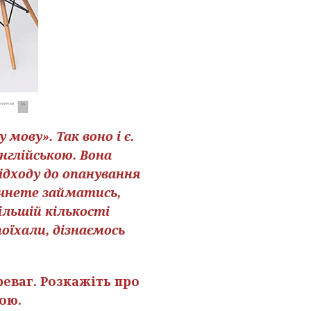
мову». Так воно і є.
нглійською. Вона
ідходу до опанування
очнете займатись,
льшій кількості
оїхали, дізнаємось
реваг. Розкажіть про
ою.