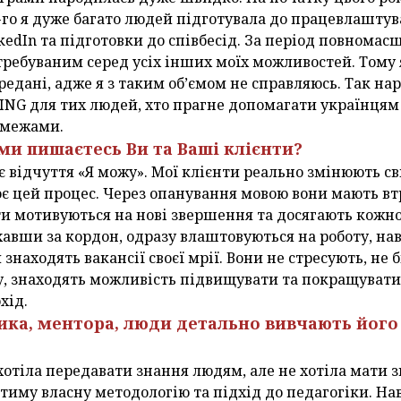
-го я дуже багато людей підготувала до працевлашту
edIn та підготовки до співбесід. За період повномас
требуваним серед усіх інших моїх можливостей. Тому
ередані, адже я з таким об’ємом не справляюсь. Так н
G для тих людей, хто прагне допомагати українцям б
ї межами.
ми пишаєтесь Ви та Ваші клієнти?
 відчуття «Я можу». Мої клієнти реально змінюють сві
є цей процес. Через опанування мовою вони мають вт
и мотивуються на нові звершення та досягають кожно
хавши за кордон, одразу влаштовуються на роботу, нав
 знаходять вакансії своєї мрії. Вони не стресують, не б
, знаходять можливість підвищувати та покращувати 
хід.
ика, ментора, люди детально вивчають його 
 хотіла передавати знання людям, але не хотіла мати 
тиму власну методологію та підхід до педагогіки. Нав