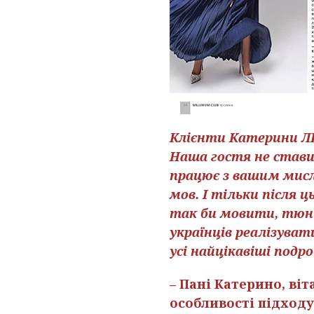
Клієнти Катерини ЛИС
Наша гостя не стави
працює з вашим мисл
мов. І тільки після
так би мовити, тюні
українців реалізува
усі найцікавіші подр
– Пані Катерино, ві
особливості підходу