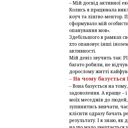
– Мій досвід активної ек
Колись я працювала викл
коуч та лінгво-ментор. 
сформувало мій особисти
опанування мов».
Здебільшого в рамках св
хто опановує інші інозе
активності.
Мій девіз звучить так: P
багато робили, не відчув
дорослому житті кайфува
– На чому базується
– Вона базується на тому
задоволення. А краще – і
моїх меседжів до людей, я
зупинитись вивчати, час
клієнти одразу бачать р
результату. І я знаю, я
на що мало звертається 