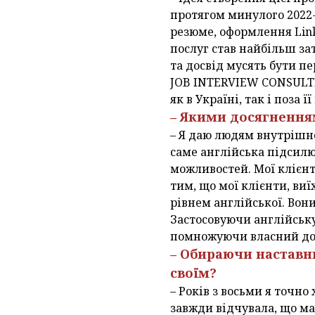
протягом минулого 2022
резюме, оформлення Link
послуг став найбільш за
та досвід мусять бути п
JOB INTERVIEW CONSULTIN
як в Україні, так і поза ї
– Якими досягнення
– Я даю людям внутрішнє
саме англійська підсилю
можливостей. Мої клієнт
тим, що мої клієнти, виї
рівнем англійської. Вони
Застосовуючи англійську
помножуючи власний до
– Обираючи наставн
своїм?
– Років з восьми я точно
завжди відчувала, що ма