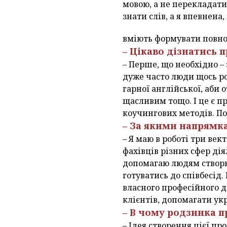
мовою, а не перекладати 
знати слів, а я впевнена,
вміють формувати повно
– Цікаво дізнатись 
– Перше, що необхідно –
дуже часто люди щось ро
гарної англійської, аби
щасливим тощо. І це є п
коучингових методів. По
– За якими напрямк
– Я маю в роботі три ве
фахівців різних сфер ді
допомагаю людям створю
готуватись до співбесід
власного професійного д
клієнтів, допомагати ук
– В чому родзинка п
– Ідея створення цієї п