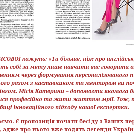
ОВОЇ кажуть: «Ти більше, ніж про англійську 
ть собі за мету лише навчити вас говорити а
енням через формування персоналізованого п
 цього разом з наставником та ментором ви п
нгом. Місія Катерини – допомогти якомога бі
тися професійно та жити життям мрії. Тож, п
обиці інноваційного підходу нашої експертки.
таємо. Є пропозиція почати бесіду з Ваших пе
, адже про нього вже ходять легенди Україн