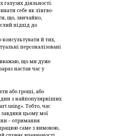
х галузях діяльності.
ивати себе як лінгво-
и, що, звичайно,
слий підхід до
 консультувати й тих,
туальні персоналізовані
Я вважаю, що ми дуже
зараз настав час у
ити або гроші, або
д. Один з найпопулярніших
rt using». Тобто, час
 завдяки цьому мої
ини – отримання
 працюю саме з вимовою,
кий сприяє впевненості