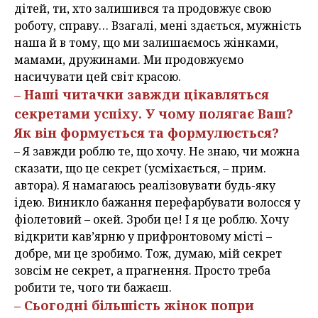
дітей, ти, хто залишився та продовжує свою
роботу, справу… Взагалі, мені здається, мужність
наша й в тому, що ми залишаємось жінками,
мамами, дружинами. Ми продовжуємо
насичувати цей світ красою.
– Наші читачки завжди цікавляться
секретами успіху. У чому полягає Ваш?
Як він формується та формулюється?
– Я завжди роблю те, що хочу. Не знаю, чи можна
сказати, що це секрет (усміхається, – прим.
автора). Я намагаюсь реалізовувати будь-яку
ідею. Виникло бажання перефарбувати волосся у
фіолетовий – окей. Зроби це! І я це роблю. Хочу
відкрити кав’ярню у прифронтовому місті –
добре, ми це зробимо. Тож, думаю, мій секрет
зовсім не секрет, а прагнення. Просто треба
робити те, чого ти бажаєш.
– Сьогодні більшість жінок попри