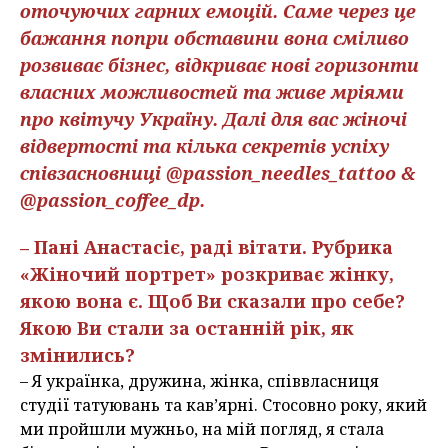
оточуючих гарних емоцій. Саме через це
бажання попри обставини вона сміливо
розвиває бізнес, відкриває нові горизонти
власних можливостей та живе мріями
про квітучу Україну. Далі для вас жіночі
відвертості та кілька секретів успіху
співзасновниці @passion_needles_tattoo &
@passion_coffee_dp.
– Пані Анастасіє, раді вітати. Рубрика
«Жіночий портрет» розкриває жінку,
якою вона є. Щоб Ви сказали про себе?
Якою Ви стали за останній рік, як
змінились?
– Я українка, дружина, жінка, співвласниця
студії татуювань та кав’ярні. Стосовно року, який
ми пройшли мужньо, на мій погляд, я стала