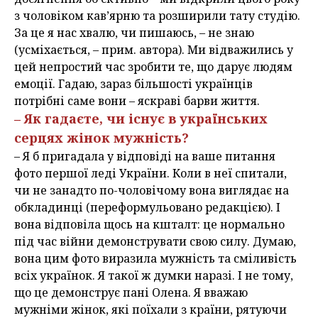
з чоловіком кав’ярню та розширили тату студію.
За це я нас хвалю, чи пишаюсь, – не знаю
(усміхається, – прим. автора). Ми відважились у
цей непростий час зробити те, що дарує людям
емоції. Гадаю, зараз більшості українців
потрібні саме вони – яскраві барви життя.
– Як гадаєте, чи існує в українських
серцях жінок мужність?
– Я б пригадала у відповіді на ваше питання
фото першої леді України. Коли в неї спитали,
чи не занадто по-чоловічому вона виглядає на
обкладинці (переформульовано редакцією). І
вона відповіла щось на кшталт: це нормально
під час війни демонструвати свою силу. Думаю,
вона цим фото виразила мужність та сміливість
всіх українок. Я такої ж думки наразі. І не тому,
що це демонструє пані Олена. Я вважаю
мужніми жінок, які поїхали з країни, рятуючи