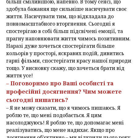
більш сміливішою, напевно. В тому сенсі, що
здобула бажання ще сильніше насичувати своє
життя. Насичувати тим, що відкладала до
повномасштабного вторгнення. Сьогодні я
спостерігаю в собі більш підсвічені емоції, та
прагну наповнювати життя чимось позитивним.
Наразі дуже хочеться спостерігати більше
кольорів у просторі, яскравих подій, дивитись
гарні фільми, спостерігати красу нашої природи
тощо. У висновку скажу, що хочеться брати від
життя усе!
– Поговоримо про Ваші особисті та
професійні досягнення? Чим можете
сьогодні пишатись?
– Я не можу сказати, що я чимось пишаюсь. Я
роблю те, що мені подобається. Я цим
насолоджуюсь! Я роблю те, що допомагає мені
реалізуватись, що мене надихає. Якщо про
досягнення об’єктивно – ми відкрили цього року