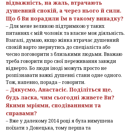
відважність, на жаль, втрачають
душевний спокій, а через нього й сили.
Що б Ви порадили їм в такому випадку?
– Для мене великою підтримкою у таких
питаннях є мій чоловік та власне моя діяльність.
Взагалі, думаю, якщо жінка втрачає душевний
спокій варто звернутись до спеціаліста або
чесно поговорити з близькими людьми. Вважаю
треба говорити про свої переживання завжди
відверто. Бо люди іноді можуть просто не
розпізнавати важкі душевні стани одне одного.
Тож, напевно, порада – говорити.
– Дякуємо, Анастасіє. Поділіться ще,
будь ласка, чим сьогодні живете Ви?
Якими мріями, сподіваннями та
справами?
– Вже у далекому 2014 році я була вимушена
поїхати з Донецька, тому перша та