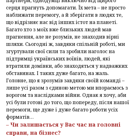
партнери, однодумці виключно від щирого
серця прагнуть допомагати. Їх мета – не просто
наближати перемогу, а й зберігати в людях те,
що відрізняє нас від інших істот на планеті.
Багато хто з моїх вже близьких людей мав
прагнення, але не розумів, не знаходив вірні
шляхи. Сьогодні ж, завдяки спільній роботі, ми
згуртували свої сили та зробили наголос на
підтримці українських воїнів, людей, які
втратили домівки, або знаходяться у надважких
обставинах. І таких дуже багато, на жаль.
Головне, що я зрозумів завдяки своїй команді –
лише усі разом з єдиною метою ми впораємось з
ворогом та наслідками війни. Однак я хочу, аби
усі були готові до того, що попереду, після нашої
перемоги, ще дуже і дуже багато роботи усіх
форматів…
– Чи залишається у Вас час на головні
справи, на бізнес?