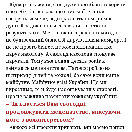
– Відверто кажучи, я не дуже полюбляю говорити
про себе, бо вважаю, що саме мої вчинки
говорять за мене, відображають наміри моєї
душі. Я задоволений своєю діяльністю та її
результатами. Моя головна справа на сьогодні –
це будівельний бізнес. Я дарую людям комфорт. І
це не просто бізнес, це моє покликання, яке
дарує насолоду. А сама ця насолода спонукає
дарувати. Тому вже понад десять років я
займаюсь меценатством. Наголос роблю на
підтримці дітей та молоді, бо саме вони наше
майбутнє. Майбутнє усієї України. Що ми
виростимо, те й буде нас опікувати у старості.
Про це важливо пам’ятати кожному українцю.
– Чи вдається Вам сьогодні
продовжувати меценатство, міксуючи
його з волонтерством?
– Авжеж! Усі проєкти тривають. Ми маємо попри