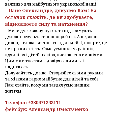
важливо для майбутнього української нації.
– Пане Олександре, дякуємо Вам! На
останок скажіть, де Ви здобуваєте,
відновлюєте силу та натхнення?
– Мене дуже зворушують та підтримують
духовні результати нашої роботи. А це, як не
дивно, – слова вдячності від людей. І, повірте, це
не про пихатість. Саме усмішки українців,
вдячні очі дітей, їх віра, висловлена емоціями…
Цим миттєвостям я довіряю, ними ж і
надихаюсь.
Долучайтесь до нас! Створюйте своїми руками
та мізками гарне майбутнє для дітей та себе.
Пам’ятайте, кому ми завдячуємо нашим
життям!
Телефон +380671333111
фейсбук: Александр Омельченко