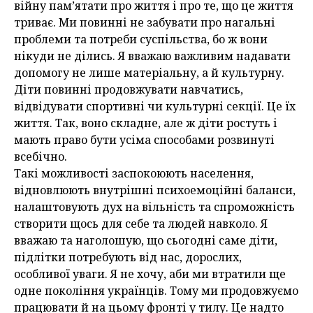
війну пам’ятати про життя і про те, що це життя
триває. Ми повинні не забувати про нагальні
проблеми та потреби суспільства, бо ж вони
нікуди не ділись. Я вважаю важливим надавати
допомогу не лише матеріальну, а й культурну.
Діти повинні продовжувати навчатись,
відвідувати спортивні чи культурні секції. Це їх
життя. Так, воно складне, але ж діти ростуть і
мають право бути усіма способами розвинуті
всебічно.
Такі можливості заспокоюють населення,
відновлюють внутрішні психоемоційні баланси,
налаштовують дух на вільність та спроможність
створити щось для себе та людей навколо. Я
вважаю та наголошую, що сьогодні саме діти,
підлітки потребують від нас, дорослих,
особливої уваги. Я не хочу, аби ми втратили ще
одне покоління українців. Тому ми продовжуємо
працювати й на цьому фронті у тилу. Це надто